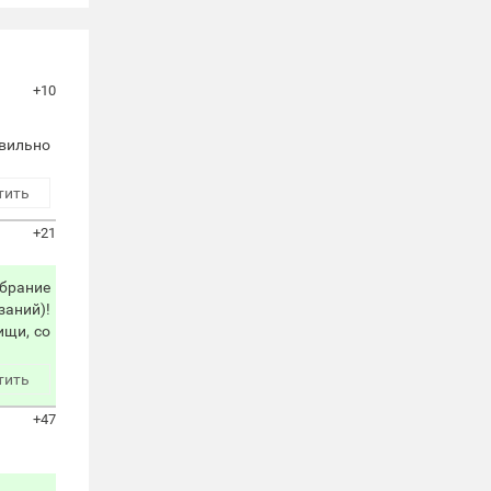
+10
авильно
тить
+21
обрание
аний)!
ищи, со
тить
+47