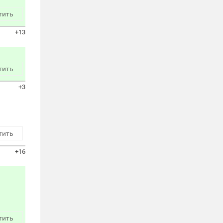
тить
+13
тить
+3
тить
+16
тить