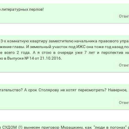
е литературных перлов!
Отве
то 3-х комнатную квартиру заместителю начальника правового упр
жение главы. И земельный участок под ИЖС она тоже год назад п
е всего 2 года. А я стою в очереди уже 7 лет и перспектив н
о в Выпуске № 14 от 21.10.2016.
Отве
гательство? А срок Столярову не хотят пересмотреть? Наверное,
Отве
 СУДОМ (!) вынесен приговор Мурашкину, как "люди в погонах"