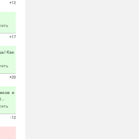
+12
тить
+17
шь! Как
тить
+20
иков и
...
тить
-12