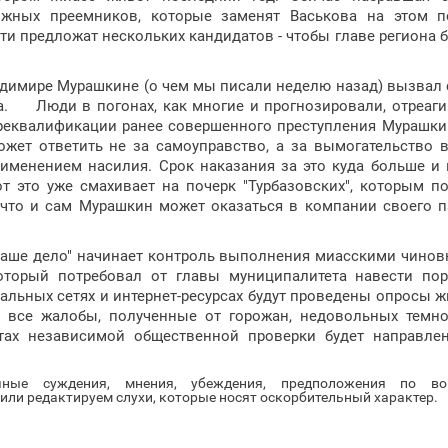
жных преемников, которые заменят Васькова на этом по
и предложат нескольких кандидатов - чтобы главе региона 
ладимире Мурашкине (о чем мы писали неделю назад) вызвал
а. Люди в погонах, как многие и прогнозировали, отреаг
ереквалификации ранее совершенного преступления Мурашки
может ответить не за самоуправство, а за вымогательство 
рименением насилия. Срок наказания за это куда больше и
т это уже смахивает на почерк "Турбазовских", которым п
 что и сам Мурашкин может оказаться в компании своего п
Наше дело" начинает контроль выполнения миасскими чино
который потребовал от главы муниципалитета навести по
льных сетях и интернет-ресурсах будут проведены опросы ж
т все жалобы, полученные от горожан, недовольных темн
тах независимой общественной проверки будет направле
очные суждения, мнения, убеждения, предположения по во
ли редактируем слухи, которые носят оскорбительный характер.