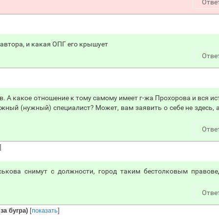
Отве
 автора, и какая ОПГ его крышует
Отве
в. А какое отношение к тому самому имеет г-жа Прохорова и вся ис
ажный (нужный) специалист? Может, вам заявить о себе не здесь, 
Отве
]
аськова снимут с должности, город таким бестолковым правове
Отве
за бугра)
[
показать
]