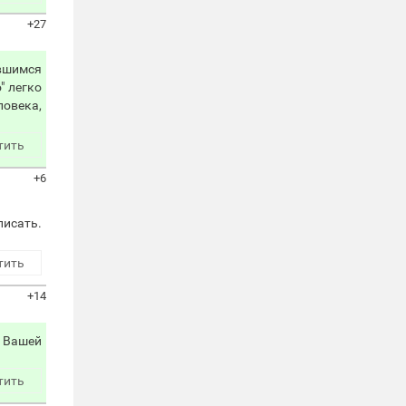
+27
вшимся
" легко
ловека,
тить
+6
писать.
тить
+14
о Вашей
тить