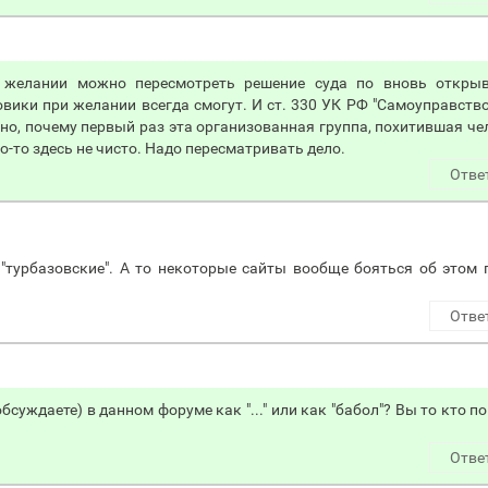
и желании можно пересмотреть решение суда по вновь откры
вики при желании всегда смогут. И ст. 330 УК РФ "Самоуправство
нно, почему первый раз эта организованная группа, похитившая че
о-то здесь не чисто. Надо пересматривать дело.
Отве
 "турбазовские". А то некоторые сайты вообще бояться об этом 
Отве
обсуждаете) в данном форуме как "..." или как "бабол"? Вы то кто п
Отве