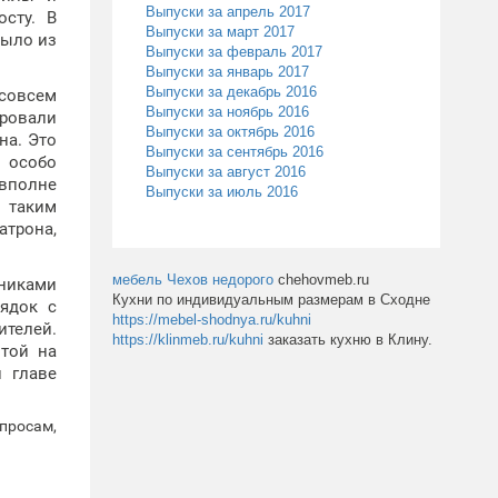
Выпуски за апрель 2017
сту. В
Выпуски за март 2017
было из
Выпуски за февраль 2017
Выпуски за январь 2017
Выпуски за декабрь 2016
 совсем
Выпуски за ноябрь 2016
ировали
Выпуски за октябрь 2016
на. Это
Выпуски за сентябрь 2016
в особо
Выпуски за август 2016
 вполне
Выпуски за июль 2016
о таким
атрона,
мебель Чехов недорого
chehovmeb.ru
вниками
Кухни по индивидуальным размерам в Сходне
рядок с
https://mebel-shodnya.ru/kuhni
ителей.
https://klinmeb.ru/kuhni
заказать кухню в Клину.
отой на
н главе
просам,