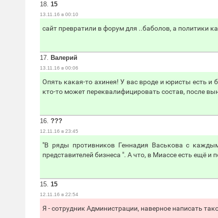
18.
15
13.11.16 в 00:10
сайт превратили в форум для ..баболов, а политики 
17.
Валерий
13.11.16 в 00:06
Опять какая-то ахинея! У вас вроде и юристы есть и 
кто-то может переквалифицировать состав, после в
16.
???
12.11.16 в 23:45
"В ряды противников Геннадия Васькова с каждым
представителей бизнеса ". А что, в Миассе есть ещё и 
15.
15
12.11.16 в 22:54
Я - сотрудник Администрации, наверное написать тако