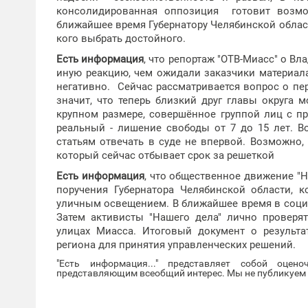
консолидированная оппозиция готовит возмо
ближайшее время Губернатору Челябинской област
кого выбрать достойного.
Есть информация
, что репортаж "ОТВ-Миасс" о В
иную реакцию, чем ожидали заказчики материал
негативно. Сейчас рассматривается вопрос о п
значит, что теперь близкий друг главы округа 
крупном размере, совершённое группой лиц с п
реальный - лишение свободы от 7 до 15 лет. Во
статьям отвечать в суде не впервой. Возможно,
который сейчас отбывает срок за решеткой
Есть информация
, что общественное движение "
поручения Губернатора Челябинской области, 
уличным освещением. В ближайшее время в социа
Затем активисты "Нашего дела" лично проверя
улицах Миасса. Итоговый документ о результа
региона для принятия управленческих решений.
"Есть информация..." представляет собой оцен
представляющим всеобщий интерес. Мы не публикуем и