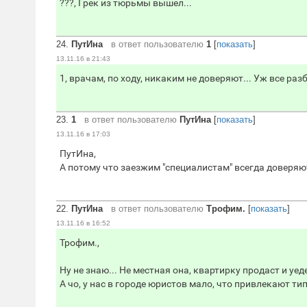
???, Грек из тюрьмы вышел...
24.
ПутИна
в ответ пользователю
1
[
показать
]
13.11.16 в 21:43
1, врачам, по ходу, никаким не доверяют... Уж все раз
23.
1
в ответ пользователю
ПутИна
[
показать
]
13.11.16 в 17:03
ПутИна,
А потому что заезжим "специалистам" всегда доверяю
22.
ПутИна
в ответ пользователю
Трофим.
[
показать
]
13.11.16 в 16:52
Трофим.,
Ну не знаю... Не местная она, квартирку продаст и уед
А чо, у нас в городе юристов мало, что привлекают ти