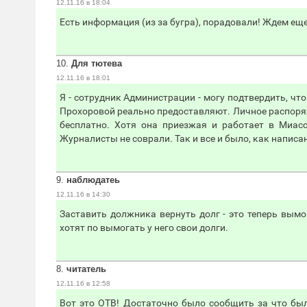
12.11.16 в 18:04
Есть информация (из за бугра), порадовали! Ждем ещ
10.
Для тютева
12.11.16 в 18:01
Я - сотрудник Администрации - могу подтвердить, ч
Прохоровой реально предоставляют. Личное распоря
бесплатно. Хотя она приезжая и работает в Миасс
Журналисты не соврали. Так и все и было, как написан
9.
наблюдатеь
12.11.16 в 14:30
Заставить должника вернуть долг - это теперь вымо
хотят по вымогать у него свои долги.
8.
читатель
12.11.16 в 12:58
Вот это ОТВ! Достаточно было сообщить за что был