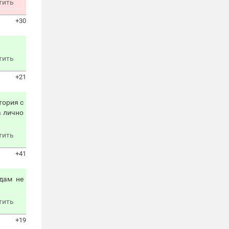
тить
+30
тить
+21
тория с
а лично
тить
+41
дам не
тить
+19