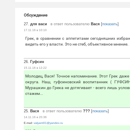
Обсуждение
27.
для васи
в ответ пользователю
Вася
[
показать
]
17.11.16 в 10:10
Грек, в сравнении с аппетитами сегодняшних избра
видеть его у власти. Это не стеб, объективное мнение.
26.
Гуфсин
15.11.16 в 12:22
Молодец, Вася! Точное напоминание. Этот Грек даж
округа. Наш, гуфсиновский воспитанник ( ГУФСИН
Мурашкин до Грека не дотягивает - всего лишь услов
стажем...
25.
Вася
в ответ пользователю
???
[
показать
]
14.11.16 в 20:36
E-mail:
valyant01@yandex.ru