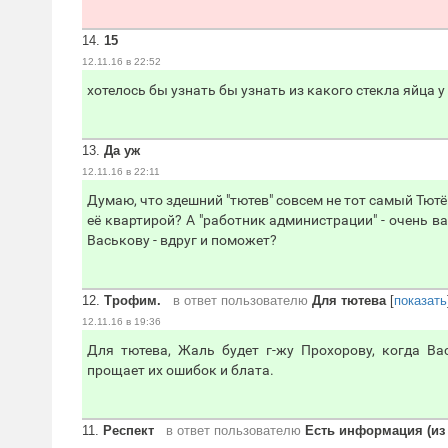
14.
15
12.11.16 в 22:52
хотелось бы узнать бы узнать из какого стекла яйца у
13.
Да уж
12.11.16 в 22:11
Думаю, что здешний "тютев" совсем не тот самый Тютё
её квартирой? А "работник администрации" - очень в
Васькову - вдруг и поможет?
12.
Трофим.
в ответ пользователю
Для тютева
[
показать
12.11.16 в 19:36
Для тютева, Жаль будет г-жу Прохорову, когда В
прощает их ошибок и блата.
11.
Респект
в ответ пользователю
Есть информация (из 