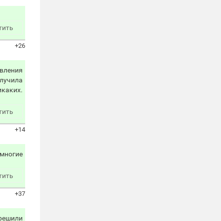
тить
+26
авления
олучила
икаких.
тить
+14
 многие
тить
+37
 решили