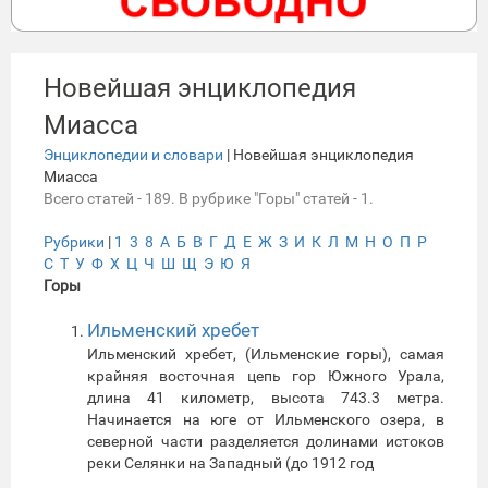
Новейшая энциклопедия
Миасса
Энциклопедии и словари
| Новейшая энциклопедия
Миасса
Всего статей - 189. В рубрике "Горы" статей - 1.
Рубрики
|
1
3
8
А
Б
В
Г
Д
Е
Ж
З
И
К
Л
М
Н
О
П
Р
С
Т
У
Ф
Х
Ц
Ч
Ш
Щ
Э
Ю
Я
Горы
Ильменский хребет
Ильменский хребет, (Ильменские горы), самая
крайняя восточная цепь гор Южного Урала,
длина 41 километр, высота 743.3 метра.
Начинается на юге от Ильменского озера, в
северной части разделяется долинами истоков
реки Селянки на Западный (до 1912 год