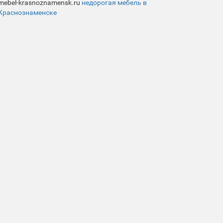
mebel-krasnoznamensk.ru
недорогая мебель в
Краснознаменске