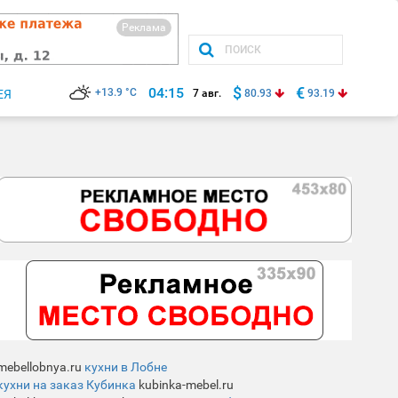
Реклама
$
€
04:15
+13.9 °C
ЕЯ
7 авг.
80.93
93.19
mebellobnya.ru
кухни в Лобне
кухни на заказ Кубинка
kubinka-mebel.ru