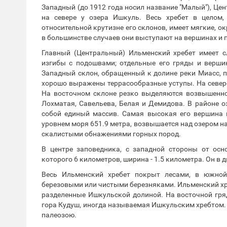
Западный (до 1912 года носил название "Малый"), Це
на севере у озера Ишкуль. Весь хребет в целом
относительной крутизне его склонов, имеет мягкие, о
в большинстве случаев они выступают на вершинах и п
Главный (Центральный) Ильменский хребет имеет 
изгибы с подошвами; отдельные его гряды и верши
Западный склон, обращенный к долине реки Миасс, п
хорошо выражены террасообразные уступы. На севере
На восточном склоне резко выделяются возвышеннос
Лохматая, Савельева, Белая и Демидова. В районе 
собой единый массив. Самая высокая его вершина в
уровнем моря 651.9 метра, возвышается над озером на
скалистыми обнажениями горных пород.
В центре заповедника, с западной стороны от осн
которого 6 километров, ширина - 1.5 километра. Он в 
Весь Ильменский хребет покрыт лесами, в южной 
березовыми или чистыми березняками. Ильменский хребе
разделенные Ишкульской долиной. На восточной гря
гора Кудуш, иногда называемая Ишкульским хребтом. 
палеозою.