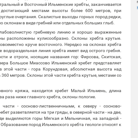
нтральный и Восточный Ильменские хребты, заканчивается
, достигающий местами высоты более 600 метров, при
круглые очертания. Скалистые выходы горных пород редки,
о склонам в виде гребней или отдельных больших глыб.
слабоволнистую гребневую линию и хорошо выраженные
ны расположены кулисообразно. Склоны хребта крутые.
овсеместно круче восточного. Нередко на склонах хребта
 водораздельная линия хребта имеет вид острого гребня.
ти и отроги, носящие названия гор: Фирсова, Скитская,
озера Большое Миассово Ильменский хребет представляет
 этой части - гора Корундовая, абсолютная высота над
 360 метров. Склоны этой части хребта крутые, местами со
овного кряжа, находится хребет Малый Ильмень, длина
два раза ниже главного хребта, склоны пологие.
части - сосново-лиственничными, к северу - сосново-
т разветвляется на три гряды, в северной части - на две,
де выделяются горы Мягкая и Мельничная, на западной -
Образование пород Ильменского хребта геологи относят к