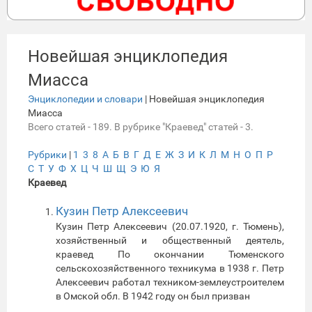
Новейшая энциклопедия
Миасса
Энциклопедии и словари
| Новейшая энциклопедия
Миасса
Всего статей - 189. В рубрике "Краевед" статей - 3.
Рубрики
|
1
3
8
А
Б
В
Г
Д
Е
Ж
З
И
К
Л
М
Н
О
П
Р
С
Т
У
Ф
Х
Ц
Ч
Ш
Щ
Э
Ю
Я
Краевед
Кузин Петр Алексеевич
Кузин Петр Алексеевич (20.07.1920, г. Тюмень),
хозяйственный и общественный деятель,
краевед По окончании Тюменского
сельскохозяйственного техникума в 1938 г. Петр
Алексеевич работал техником-землеустроителем
в Омской обл. В 1942 году он был призван