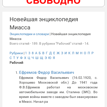
Новейшая энциклопедия
Миасса
Энциклопедии и словари
| Новейшая энциклопедия
Миасса
Всего статей - 189. В рубрике "Рабочий" статей - 14.
Рубрики
|
1
3
8
А
Б
В
Г
Д
Е
Ж
З
И
К
Л
М
Н
О
П
Р
С
Т
У
Ф
Х
Ц
Ч
Ш
Щ
Э
Ю
Я
Рабочий
Ефремов Федор Васильевич
Ефремов Федор Васильевич (16.02.1920, с.
Хорошево Московской обл.) До 1941 года
Ф.В.Ефремов работал на московском
автомобильном заводе им. Сталина (ЗИС). Во
время войны вместе с заводом был эвакуирован
в Миасс. Начал ра