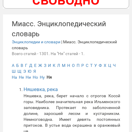
Миасс. Энциклопедический
словарь
Энциклопедии и словари
| Миасс. Энциклопедический
словарь
Всего статей - 1301. На "Ня" статей - 1.
А
Б
В
Г
Д
Е
Ж
З
И
К
Л
М
Н
О
П
Р
С
Т
У
Ф
Х
Ц
Ч
Ш
Щ
Э
Ю
Я
На
Не
Ни
Но
Ну
Ня
Няшевка, река
Няшевка, река, берет начало с отрогов Косой
горы. Наиболее значительная река Ильменского
заповедника. Протекает по заболоченной
долине, заросшей лесом и кустарником.
Немноговодна. Имеет девять постоянных
притоков. В устье вода окрашена в оранжевый
цв