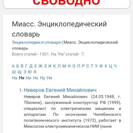
Миасс. Энциклопедический
словарь
Энциклопедии и словари
| Миасс. Энциклопедический
словарь
Всего статей - 1301. На "Не" статей - 7.
А
Б
В
Г
Д
Е
Ж
З
И
К
Л
М
Н
О
П
Р
С
Т
У
Ф
Х
Ц
Ч
Ш
Щ
Э
Ю
Я
На
Не
Ни
Но
Ну
Ня
Неверов Евгений Михайлович
Неверов Евгений Михайлович (24.05.1948, г.
Тбилиси), заслуженный конструктор РФ (1999),
специалист по электрическим машинам и
аппаратам. По окончании Челябинского
политехнического института (1972), работает в
Миасском электромеханическом НИИ (ныне