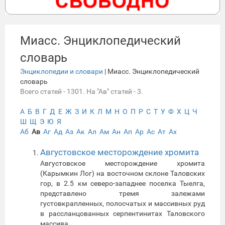
Миасс. Энциклопедический
словарь
Энциклопедии и словари
| Миасс. Энциклопедический
словарь
Всего статей - 1301. На "Ав" статей - 3.
А
Б
В
Г
Д
Е
Ж
З
И
К
Л
М
Н
О
П
Р
С
Т
У
Ф
Х
Ц
Ч
Ш
Щ
Э
Ю
Я
Аб
Ав
Аг
Ад
Аз
Ак
Ал
Ам
Ан
Ап
Ар
Ас
Ат
Ах
Августовское месторождение хромита
Августовское месторождение хромита
(Карымкин Лог) на восточном склоне Таловских
гор, в 2.5 км северо-западнее поселка Тыелга,
представлено тремя залежами
густовкрапленных, полосчатых и массивных руд
в рассланцованных серпентинитах Таловского
массива.