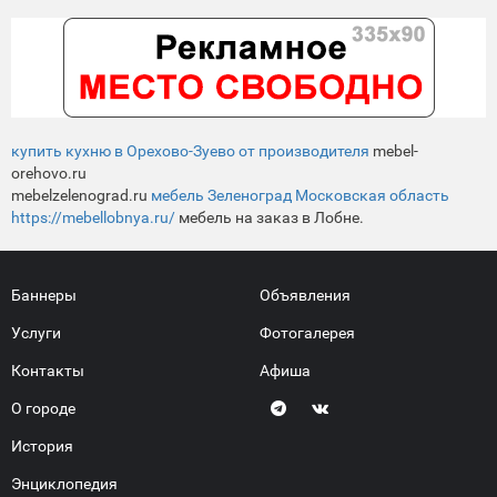
купить кухню в Орехово-Зуево от производителя
mebel-
orehovo.ru
mebelzelenograd.ru
мебель Зеленоград Московская область
https://mebellobnya.ru/
мебель на заказ в Лобне.
Баннеры
Объявления
Услуги
Фотогалерея
Контакты
Афиша
О городе
История
Энциклопедия