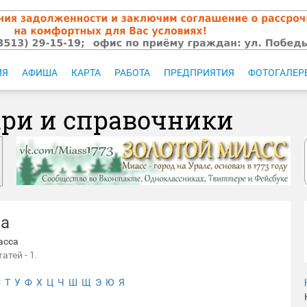
ИЯ
АФИША
КАРТА
РАБОТА
ПРЕДПРИЯТИЯ
ФОТОГАЛЕР
ари и справочники
са
асса
атей - 1.
С
Т
У
Ф
Х
Ц
Ч
Ш
Щ
Э
Ю
Я