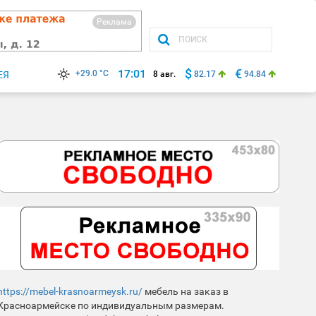
Реклама
$
€
17:01
+29.0 °C
ЕЯ
8 авг.
82.17
94.84
https://mebel-krasnoarmeysk.ru/
мебель на заказ в
Красноармейске по индивидуальным размерам.