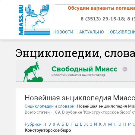
НОВОСТИ
АКТУАЛЬНО
ОБЪЯВЛЕН
Энциклопедии, слов
Новейшая энциклопедия Миас
Энциклопедии и словари
| Новейшая энциклопедия Ми
Всего статей - 189. В рубрике "Конструкторское бюро" ст
Рубрики
|
1
3
8
А
Б
В
Г
Д
Е
Ж
З
И
К
Л
М
Н
О
П
Р
Конструкторское бюро