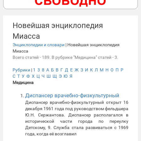
Новейшая энциклопедия
Миасса
Энциклопедии и словари
| Новейшая энциклопедия
Миасса
Всего статей - 189. В рубрике "Медицина" статей - 3.
Рубрики
|
1
3
8
А
Б
В
Г
Д
Е
Ж
З
И
К
Л
М
Н
О
П
Р
С
Т
У
Ф
Х
Ц
Ч
Ш
Щ
Э
Ю
Я
Медицина
Диспансер врачебно-физкультурный
Диспансер врачебно-физкультурный открыт 16
декабря 1961 года под руководством фельдшера
Ю.Н. Сержантова. Диспансер располагался в
исторической части города по переулку
Детскому, 9. Служба стала развиваться с 1969
года, когда её возглавил