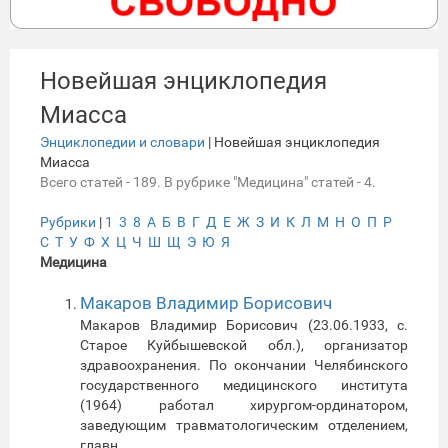
Новейшая энциклопедия
Миасса
Энциклопедии и словари
| Новейшая энциклопедия
Миасса
Всего статей - 189. В рубрике "Медицина" статей - 4.
Рубрики
|
1
3
8
А
Б
В
Г
Д
Е
Ж
З
И
К
Л
М
Н
О
П
Р
С
Т
У
Ф
Х
Ц
Ч
Ш
Щ
Э
Ю
Я
Медицина
Макаров Владимир Борисович
Макаров Владимир Борисович (23.06.1933, с.
Старое Куйбышевской обл.), организатор
здравоохранения. По окончании Челябинского
государственного медицинского института
(1964) работал хирургом-ординатором,
заведующим травматологическим отделением,
главн