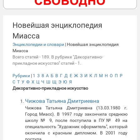
Новейшая энциклопедия
Миасса
Энциклопедии и словари
| Новейшая энциклопедия
Миасса
Всего статей - 189. В рубрике "Декоративно-
прикладное искусство" статей - 1.
Рубрики
|
1
3
8
А
Б
В
Г
Д
Е
Ж
З
И
К
Л
М
Н
О
П
Р
С
Т
У
Ф
Х
Ц
Ч
Ш
Щ
Э
Ю
Я
Декоративно-прикладное искусство
Чижова Татьяна Дмитриевна
Чижова Татьяна Дмитриевна (13.03.1980 г.
Город Миасс). В 1997 году закончила среднюю
школу № 9, после поступила в ПУ№ 49 на
специальность "Художник оформитель", который
окончила с красным дипломом. В 2001 году
поступа