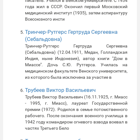
писатель. Учился в Венском университете. С 1934
года жил в СССР. Окончил первый Московский
медицинский институт (1935), затем аспирантуру
Всесоюзного инсти
Тринчер-Рутгерс Гертруда Сергеевна
(Себальдовна)
Тринчер-Рутгерс Гертруда Сергеевна
(Себальдовна) (12.04.1911, Медан, Голландская
Индия, ныне Индонезия), автор книги "Дом в
Миассе". Дочь С.Ю. Рутгерса. Училась на
медицинском факультете Венского университета,
из которого была исключена за участие в
Трубеев Виктор Васильевич
Трубеев Виктор Васильевич (16.11.1925, г. Миасс
- 1995, г. Миасс), лауреат Государственной
премии (1972). Родился в семье потомственного
рабочего. После окончания военного училища в
1942 году командиром огневого взвода воевал в
частях Третьего Бело