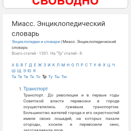
Миасс. Энциклопедический
словарь
Энциклопедии и словари
| Миасс. Энциклопедический
словарь
Всего статей - 1301. На "Тр" статей - 8.
А
Б
В
Г
Д
Е
Ж
З
И
К
Л
М
Н
О
П
Р
С
Т
У
Ф
Х
Ц
Ч
Ш
Щ
Э
Ю
Я
Та
Те
Ти
Тк
То
Тр
Ту
Ты
Тю
Транспорт
Транспорт. До революции и в первые годы
Советской власти перевозки в городе
осуществлялись гужевым транспортом.
Большинство жителей города и его окрестностей
имели своих лошадей, на которых пахали
огороды, косили и перевозили сено,
заготавливали дров