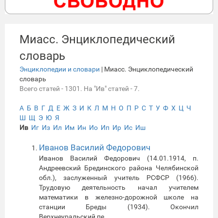
Миасс. Энциклопедический
словарь
Энциклопедии и словари
| Миасс. Энциклопедический
словарь
Всего статей - 1301. На "Ив" статей - 7.
А
Б
В
Г
Д
Е
Ж
З
И
К
Л
М
Н
О
П
Р
С
Т
У
Ф
Х
Ц
Ч
Ш
Щ
Э
Ю
Я
Ив
Иг
Из
Ил
Им
Ин
Ио
Ип
Ир
Ис
Иш
Иванов Василий Федорович
Иванов Василий Федорович (14.01.1914, п.
Андреевский Брединского района Челябинской
обл.), заслуженный учитель РСФСР (1966).
Трудовую деятельность начал учителем
математики в железно-дорожной школе на
станции Бреды (1934). Окончил
Верхнеуральский пе