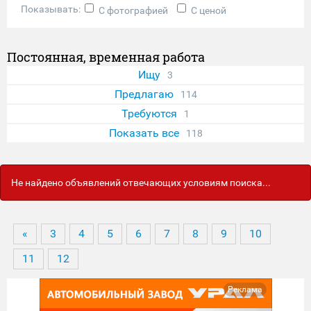
Показывать:
С фотографией
С ценой
Постоянная, временная работа
Ищу
3
Предлагаю
114
Требуются
1
Показать все
118
Не найдено объявлений отвечающих условиям поиска...
«
3
4
5
6
7
8
9
10
11
12
Реклама