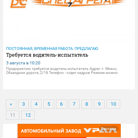
ПОСТОЯННАЯ, ВРЕМЕННАЯ РАБОТА. ПРЕДЛАГАЮ
Требуется водитель-испытатель
3 августа в
10:20
Предприятию требуется водитель-испытатель Адрес -г. Миасс,
Объездная дорога, 2/18 Телефон - отдел кадров Резюме можно
присылать на электрон.почту - dpersonal@zavodsa.ru
resume@zavodsa.ru Мы предлагаем: • Официальное трудоустройство •
Вып
«
3
4
5
6
7
8
9
10
11
12
Реклама