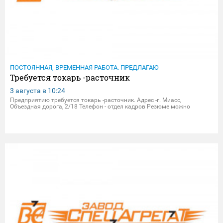
ПОСТОЯННАЯ, ВРЕМЕННАЯ РАБОТА. ПРЕДЛАГАЮ
Требуется токарь -расточник
3 августа в
10:24
Предприятию требуется токарь -расточник. Адрес -г. Миасс,
Объездная дорога, 2/18 Телефон - отдел кадров Резюме можно
присылать на электрон.почту - dpersonal@zavodsa.ru
resume@zavodsa.ru Мы предлагаем: • Официальное трудоустройство •
Выпл