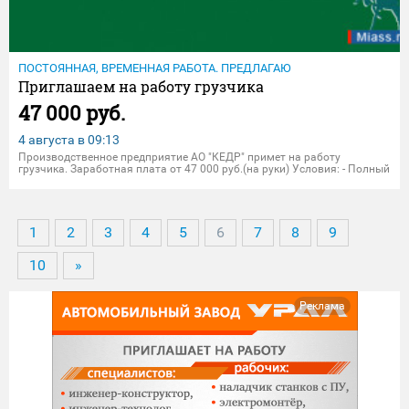
ПОСТОЯННАЯ, ВРЕМЕННАЯ РАБОТА. ПРЕДЛАГАЮ
Приглашаем на работу грузчика
47 000 руб.
4 августа в
09:13
Производственное предприятие АО "КЕДР" примет на работу
грузчика. Заработная плата от 47 000 руб.(на руки) Условия: - Полный
соц. пакет (официальное трудоустройство, оплачиваемые
больничные, прохождение медосмотра за счёт работодателя). -
Своевре
1
2
3
4
5
6
7
8
9
10
»
Реклама