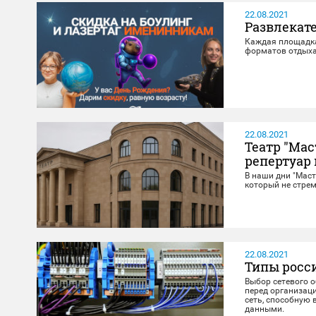
22.08.2021
Развлекате
Каждая площадка 
форматов отдыха
22.08.2021
Театр "Мас
репертуар
В наши дни "Маст
который не стрем
22.08.2021
Типы росс
Выбор сетевого 
перед организац
сеть, способную
данными.