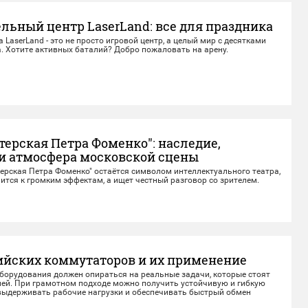
льный центр LaserLand: все для праздника
LaserLand - это не просто игровой центр, а целый мир с десятками
. Хотите активных баталий? Добро пожаловать на арену.
терская Петра Фоменко": наследие,
 и атмосфера московской сцены
ерская Петра Фоменко" остаётся символом интеллектуального театра,
ится к громким эффектам, а ищет честный разговор со зрителем.
ийских коммутаторов и их применение
оборудования должен опираться на реальные задачи, которые стоят
ией. При грамотном подходе можно получить устойчивую и гибкую
 выдерживать рабочие нагрузки и обеспечивать быстрый обмен