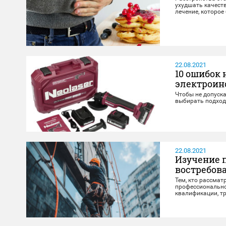
ухудшать качест
лечение, которое
22.08.2021
10 ошибок 
электроин
Чтобы не допуск
выбирать подходя
22.08.2021
Изучение 
востребов
Тем, кто рассма
профессиональног
квалификации, тр