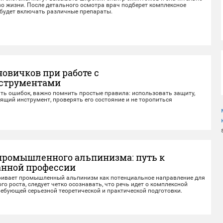
во жизни. После детального осмотра врач подберет комплексное
 будет включать различные препараты.
новичков при работе с
струментами
ать ошибок, важно помнить простые правила: использовать защиту,
щий инструмент, проверять его состояние и не торопиться
промышленного альпинизма: путь к
анной профессии
тривает промышленный альпинизм как потенциальное направление для
о роста, следует четко осознавать, что речь идет о комплексной
ебующей серьезной теоретической и практической подготовки.