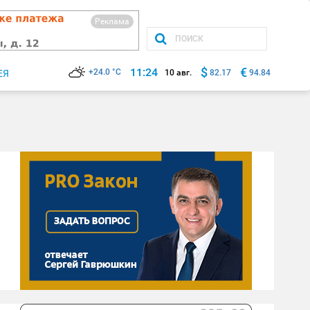
Реклама
$
€
11:24
+24.0 °C
ЕЯ
10 авг.
82.17
94.84