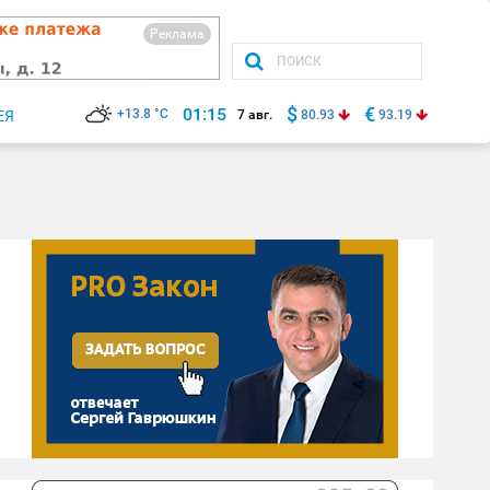
Реклама
$
€
01:15
+13.8 °C
ЕЯ
7 авг.
80.93
93.19