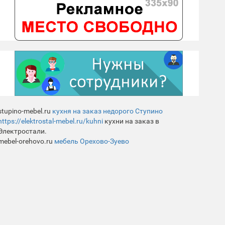
stupino-mebel.ru
кухня на заказ недорого Ступино
https://elektrostal-mebel.ru/kuhni
кухни на заказ в
Электростали.
mebel-orehovo.ru
мебель Орехово-Зуево