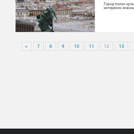
Город полон куль
интересно знаком
«
7
8
9
10
11
12
13