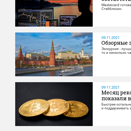
Mastercard гото
Стейблкоин.
09.11.2021
Обзорные 
Экскурсия - лучш
то и несколько ч
09.11.2021
Месяц реко
показали 
Быстрее остальн
и поддерживать 