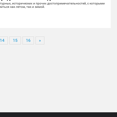
турных, исторических и прочих достопримечательностей, с которыми
иться как летом, так и зимой.
14
15
16
»