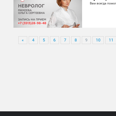
Вам всегда помог
«
4
5
6
7
8
9
10
11