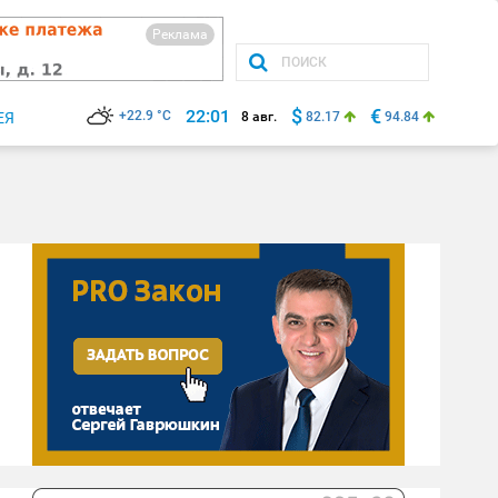
Реклама
$
€
22:01
+22.9 °C
ЕЯ
8 авг.
82.17
94.84