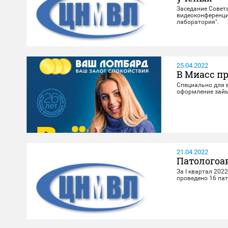
Заседание Совет
видеоконференци
лаборатория".
25.04.2022
В Миасс п
Специально для 
оформление займ
21.04.2022
Патологоа
За I квартал 20
проведено 16 па