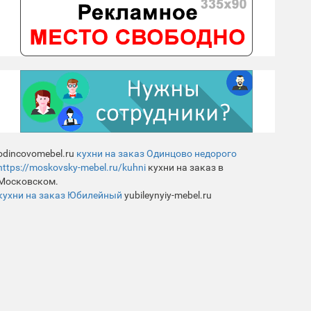
odincovomebel.ru
кухни на заказ Одинцово недорого
https://moskovsky-mebel.ru/kuhni
кухни на заказ в
Московском.
кухни на заказ Юбилейный
yubileynyiy-mebel.ru