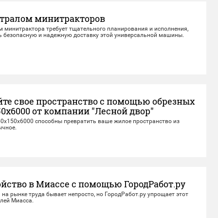
 тралом минитракторов
м минитрактора требует тщательного планирования и исполнения,
ь безопасную и надежную доставку этой универсальной машины.
йте свое пространство с помощью обрезных
50x6000 от компании "Лесной двор"
50x150x6000 способны превратить ваше жилое пространство из
ычное.
йство в Миассе с помощью ГородРабот.ру
на рынке труда бывает непросто, но ГородРабот.ру упрощает этот
лей Миасса.