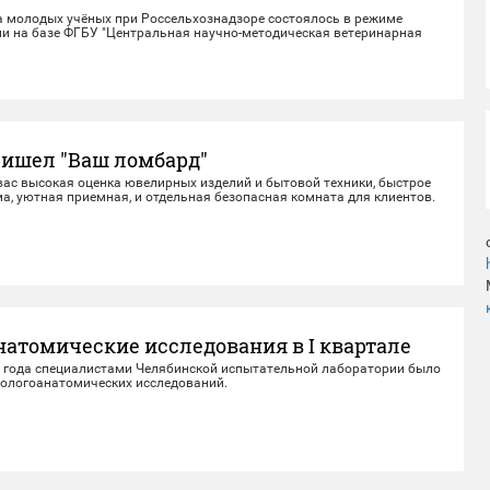
а молодых учёных при Россельхознадзоре состоялось в режиме
и на базе ФГБУ "Центральная научно-методическая ветеринарная
ришел "Ваш ломбард"
вас высокая оценка ювелирных изделий и бытовой техники, быстрое
а, уютная приемная, и отдельная безопасная комната для клиентов.
натомические исследования в I квартале
22 года специалистами Челябинской испытательной лаборатории было
тологоанатомических исследований.