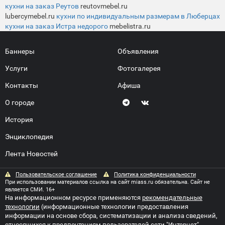
кухни на заказ Реутов
reutovmebel.ru
lubercymebel.ru
кухни по индивидуальным размерам в Люберцах
кухни на заказ Истра недорого
mebelistra.ru
Баннеры
Объявления
Услуги
Фотогалерея
Контакты
Афиша
О городе
История
Энциклопедия
Лента Новостей
Пользовательское соглашение
Политика конфиденциальности
При использовании материалов ссылка на сайт miass.ru обязательна. Сайт не
является СМИ. 16+
На информационном ресурсе применяются
рекомендательные
технологии
(информационные технологии предоставления
информации на основе сбора, систематизации и анализа сведений,
относящихся к предпочтениям пользователей сети "Интернет",