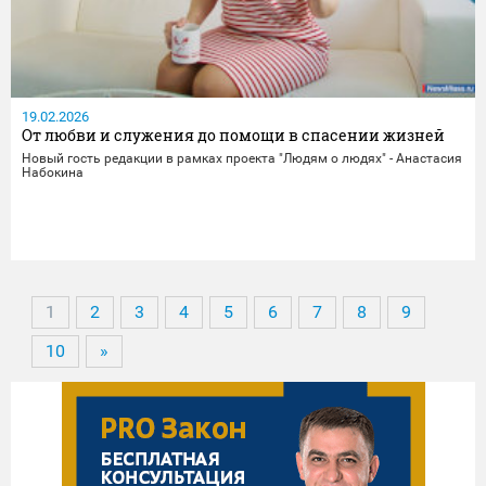
19.02.2026
От любви и служения до помощи в спасении жизней
Новый гость редакции в рамках проекта "Людям о людях" - Анастасия
Набокина
1
2
3
4
5
6
7
8
9
10
»