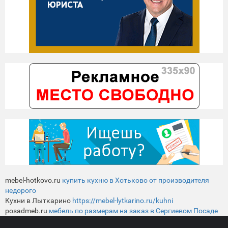
mebel-hotkovo.ru
купить кухню в Хотьково от производителя
недорого
Кухни в Лыткарино
https://mebel-lytkarino.ru/kuhni
posadmeb.ru
мебель по размерам на заказ в Сергиевом Посаде