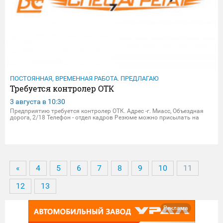
ПОСТОЯННАЯ, ВРЕМЕННАЯ РАБОТА. ПРЕДЛАГАЮ
Требуется контролер ОТК
3 августа в
10:30
Предприятию требуется контролер ОТК. Адрес -г. Миасс, Объездная
дорога, 2/18 Телефон - отдел кадров Резюме можно присылать на
электрон.почту - dpersonal@zavodsa.ru resume@zavodsa.ru Мы
предлагаем: • Официальное трудоустройство • Выплата
«
4
5
6
7
8
9
10
11
12
13
Реклама