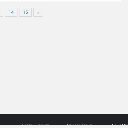
14
15
»
Недвижимость
Предприятия
NewsMia