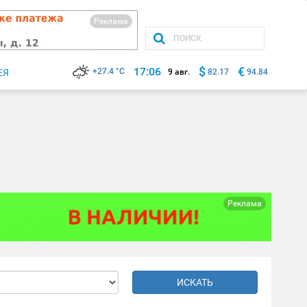
Реклама
$
€
17:06
+27.4 °C
ЕЯ
9 авг.
82.17
94.84
Реклама
ИСКАТЬ