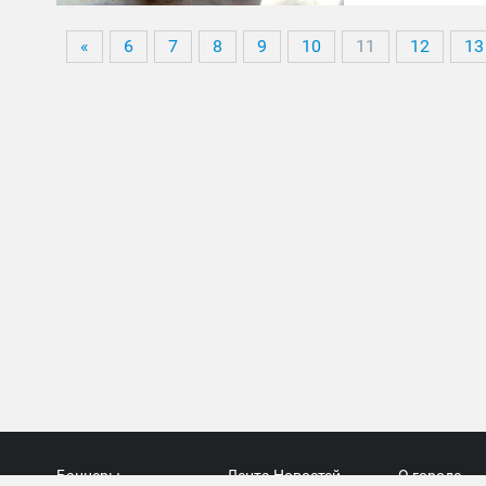
«
6
7
8
9
10
11
12
13
Баннеры
Лента Новостей
О городе