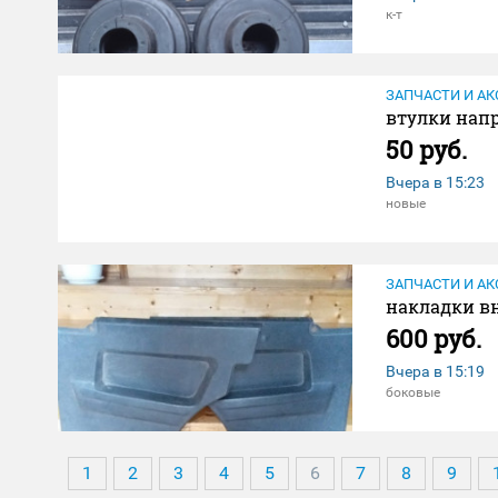
к-т
ЗАПЧАСТИ И АК
втулки нап
50 руб.
Вчера в
15:23
новые
ЗАПЧАСТИ И АК
накладки вн
600 руб.
Вчера в
15:19
боковые
1
2
3
4
5
6
7
8
9