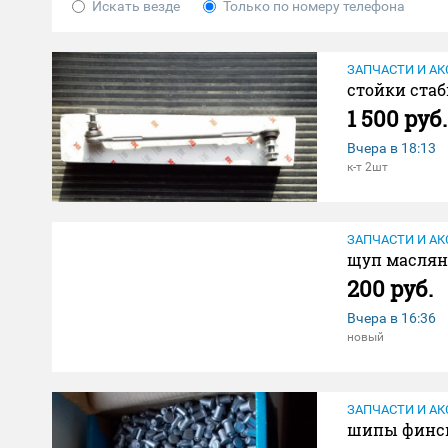
Искать везде
Только по номеру телефона
ЗАПЧАСТИ И АК
стойки ста
1 500 руб.
Вчера в
18:13
к-т 2шт
ЗАПЧАСТИ И АК
щуп маслян
200 руб.
Вчера в
16:36
новый
ЗАПЧАСТИ И АК
шипы финск