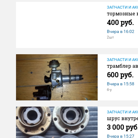
ЗАПЧАСТИ И АК
тормозные 
400 руб.
Вчера в
16:02
2шт
ЗАПЧАСТИ И АК
трамблер ав
600 руб.
Вчера в
15:58
б-у
ЗАПЧАСТИ И АК
шрус внутр
3 000 руб
Вчера в
15:27