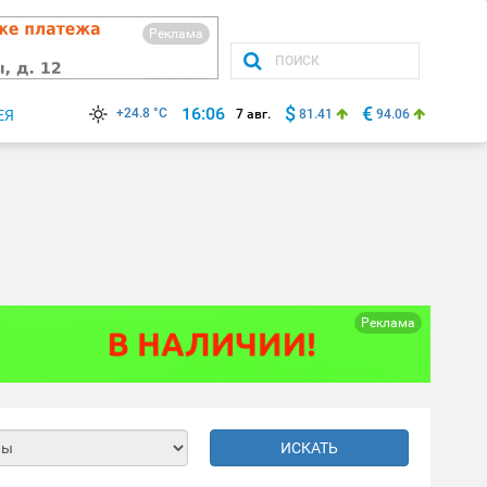
Реклама
$
€
16:06
+24.8 °C
ЕЯ
7 авг.
81.41
94.06
Реклама
ИСКАТЬ