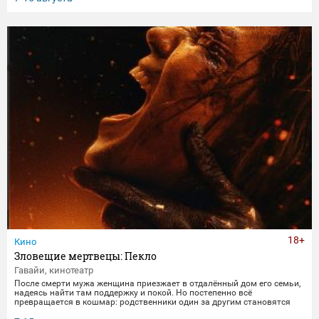
получает бутылку с волшебным напитком. Теперь их жизнь — это
увлекательное приключение, полное неожиданных последствий
сбывшихся желаний.
18+
Кино
Зловещие мертвецы: Пекло
Гавайи, кинотеатр
После смерти мужа женщина приезжает в отдалённый дом его семьи,
надеясь найти там поддержку и покой. Но постепенно всё
превращается в кошмар: родственники один за другим становятся
одержимыми демонами. В этот момент она осознаёт, что данные ею