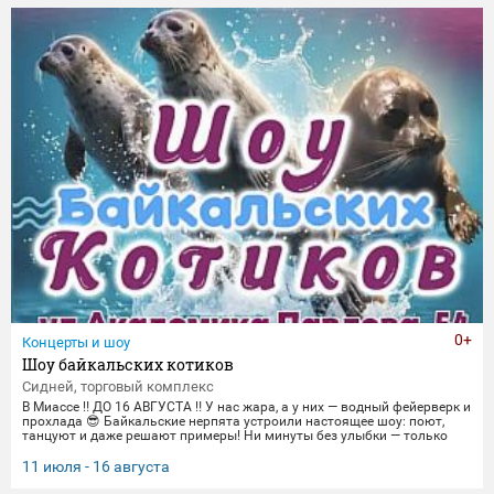
торжественные парады в честь Дня Победы и пронзительные
портреты фронто
0+
Концерты и шоу
Шоу байкальских котиков
Сидней, торговый комплекс
В Миассе ‼️ ДО 16 АВГУСТА ‼️ У нас жара, а у них — водный фейерверк и
прохлада 😎 Байкальские нерпята устроили настоящее шоу: поют,
танцуют и даже решают примеры! Ни минуты без улыбки — только
яркие трюки и море эмоций. Приходите охладиться и зарядиться
позитивом вместе с нами! 🌊 График представлений: Со среды по
11 июля - 16 августа
пятницу 14:00, 16:00,18:30 Суббота и воскресенье
12:00,14:00,16:00,18:30 Понедельник-вторник(Санитарный день) 📍 Ме