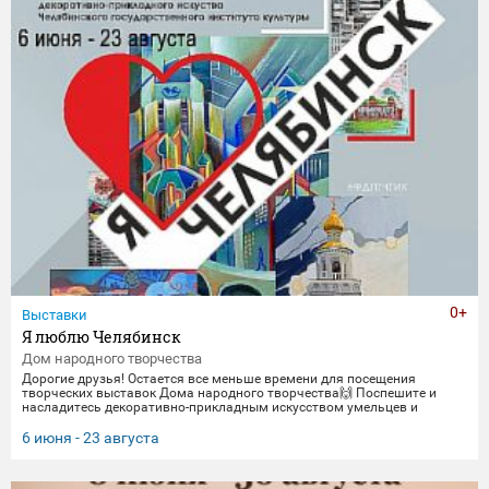
0+
Выставки
Я люблю Челябинск
Дом народного творчества
Дорогие друзья! Остается все меньше времени для посещения
творческих выставок Дома народного творчества🙌 Поспешите и
насладитесь декоративно-прикладным искусством умельцев и
мастеров Миасса и Челябинска Выставка "Я люблю Челябинск" -
посвящена 290-летнему юбилею Челябинска. Работы выполнены
6 июня - 23 августа
студентами кафедры декоративно-прикладного искусства ЧГИК.
Увидеть представленные работы можно до 23 августа. 🖼️