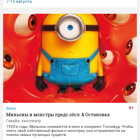
клятвы любви и верности не заканчиваются даже со смертью.
7-15 августа
6+
Кино
Миньоны и монстры предс.обсл. & Остановка
Гавайи, кинотеатр
1920-е годы. Миньоны снимаются в кино и покоряют Голливуд. Чтобы
снять свой собственный фильм о монстрах, они отправляются на
поиски самых пугающих существ.