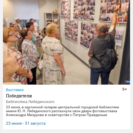
6+
Выставки
Победители
Библиотека Либединского
23 июня, в картинной галерее центральной городской библиотеки
имени Ю. Н. Либединского распахнула свои двери фотовыставка
Александра Мизурова в соавторстве с Петром Правдиным
"Победители" (первый раз эти снимки экспонировались в галерее
"Дирижабль" в праздничные майские дни). 250 фотографий - и за
23 июня - 31 августа
каждым кадром 40 лет неустанной работы мастера, 40 лет трепетного
всматривания в лица, 40 лет благодарной памяти. На снимках -