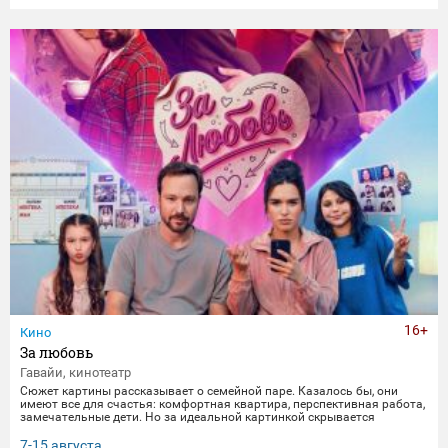
16+
Кино
За любовь
Гавайи, кинотеатр
Сюжет картины рассказывает о семейной паре. Казалось бы, они
имеют все для счастья: комфортная квартира, перспективная работа,
замечательные дети. Но за идеальной картинкой скрывается
глубокий кризис. Каждый из супругов уже давно негласно живет своей
жизнью, убегая от рутины и последствий быта. Однажды пара
7-15 августа