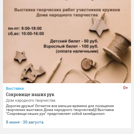
0+
Выставки
Сокровище наших рук
Дом народного творчества
Дорогие друзья! Остается все меньше времени для посещения
творческих выставок Дома народного творчества🙌 Выставка
"Сокровище наших рук" представляет собой калейдоскоп
традиционных ремесел и декоративно-прикладного искусства. Работы
выполнены мастерами и профессионалами своего дела -
8 июня - 30 августа
сотрудниками Дома народного творчества. Посетить выставку
можно до 30 августа.