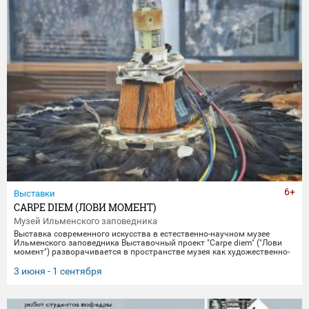
6+
Выставки
CARPE DIEM (ЛОВИ МОМЕНТ)
Музей Ильменского заповедника
Выставка современного искусства в естественно-научном музее
Ильменского заповедника Выставочный проект "Carpe diem" ("Лови
момент") разворачивается в пространстве музея как художественно-
научное исследование времени, памяти и материальной эволюции.
Включая в себя элементы био-арта, академической точности и
3 июня - 1 сентября
концептуального искусства, экспозиция предлагает зрителю
остановиться в моменте "здесь и сейчас", чтобы заглянуть
одновременно в далекое прошлое Земли и в её цифровое будущее.
Белое, изо