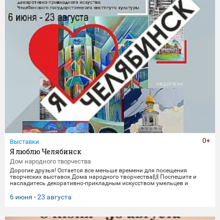
0+
Выставки
Я люблю Челябинск
Дом народного творчества
Дорогие друзья! Остается все меньше времени для посещения
творческих выставок Дома народного творчества🙌 Поспешите и
насладитесь декоративно-прикладным искусством умельцев и
мастеров Миасса и Челябинска Выставка "Я люблю Челябинск" -
посвящена 290-летнему юбилею Челябинска. Работы выполнены
6 июня - 23 августа
студентами кафедры декоративно-прикладного искусства ЧГИК.
Увидеть представленные работы можно до 23 августа. 🖼️