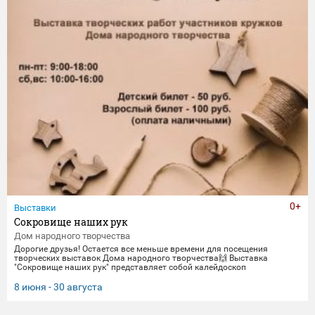
0+
Выставки
Сокровище наших рук
Дом народного творчества
Дорогие друзья! Остается все меньше времени для посещения
творческих выставок Дома народного творчества🙌 Выставка
"Сокровище наших рук" представляет собой калейдоскоп
традиционных ремесел и декоративно-прикладного искусства. Работы
выполнены мастерами и профессионалами своего дела -
8 июня - 30 августа
сотрудниками Дома народного творчества. Посетить выставку
можно до 30 августа.