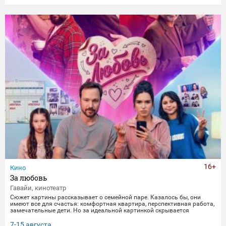
16+
Кино
За любовь
Гавайи, кинотеатр
Сюжет картины рассказывает о семейной паре. Казалось бы, они
имеют все для счастья: комфортная квартира, перспективная работа,
замечательные дети. Но за идеальной картинкой скрывается
глубокий кризис. Каждый из супругов уже давно негласно живет своей
жизнью, убегая от рутины и последствий быта. Однажды пара
7-15 августа