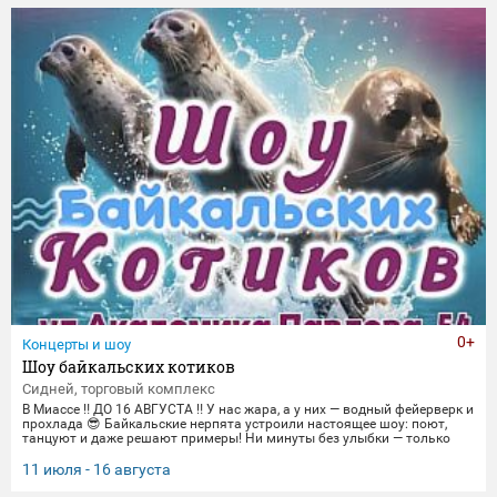
торжественные парады в честь Дня Победы и пронзительные
портреты фронто
0+
Концерты и шоу
Шоу байкальских котиков
Сидней, торговый комплекс
В Миассе ‼️ ДО 16 АВГУСТА ‼️ У нас жара, а у них — водный фейерверк и
прохлада 😎 Байкальские нерпята устроили настоящее шоу: поют,
танцуют и даже решают примеры! Ни минуты без улыбки — только
яркие трюки и море эмоций. Приходите охладиться и зарядиться
позитивом вместе с нами! 🌊 График представлений: Со среды по
11 июля - 16 августа
пятницу 14:00, 16:00,18:30 Суббота и воскресенье
12:00,14:00,16:00,18:30 Понедельник-вторник(Санитарный день) 📍 Ме