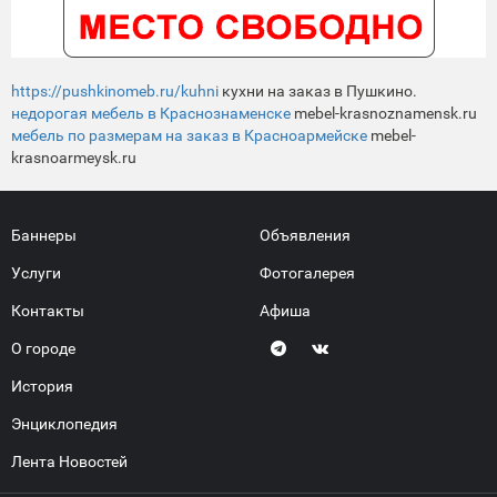
https://pushkinomeb.ru/kuhni
кухни на заказ в Пушкино.
недорогая мебель в Краснознаменске
mebel-krasnoznamensk.ru
мебель по размерам на заказ в Красноармейске
mebel-
krasnoarmeysk.ru
Баннеры
Объявления
Услуги
Фотогалерея
Контакты
Афиша
О городе
История
Энциклопедия
Лента Новостей