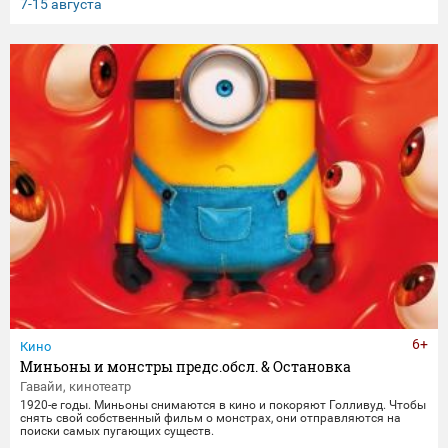
клятвы любви и верности не заканчиваются даже со смертью.
7-15 августа
6+
Кино
Миньоны и монстры предс.обсл. & Остановка
Гавайи, кинотеатр
1920-е годы. Миньоны снимаются в кино и покоряют Голливуд. Чтобы
снять свой собственный фильм о монстрах, они отправляются на
поиски самых пугающих существ.