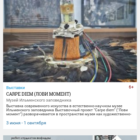
6+
Выставки
CARPE DIEM (ЛОВИ МОМЕНТ)
Музей Ильменского заповедника
Выставка современного искусства в естественно-научном музее
Ильменского заповедника Выставочный проект "Carpe diem" ("Лови
момент") разворачивается в пространстве музея как художественно-
научное исследование времени, памяти и материальной эволюции.
Включая в себя элементы био-арта, академической точности и
3 июня - 1 сентября
концептуального искусства, экспозиция предлагает зрителю
остановиться в моменте "здесь и сейчас", чтобы заглянуть
одновременно в далекое прошлое Земли и в её цифровое будущее.
Белое, изо