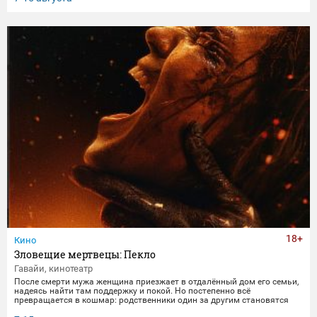
получает бутылку с волшебным напитком. Теперь их жизнь — это
увлекательное приключение, полное неожиданных последствий
сбывшихся желаний.
18+
Кино
Зловещие мертвецы: Пекло
Гавайи, кинотеатр
После смерти мужа женщина приезжает в отдалённый дом его семьи,
надеясь найти там поддержку и покой. Но постепенно всё
превращается в кошмар: родственники один за другим становятся
одержимыми демонами. В этот момент она осознаёт, что данные ею