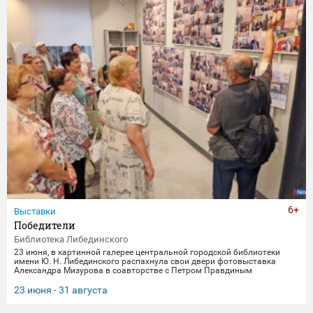
6+
Выставки
Победители
Библиотека Либединского
23 июня, в картинной галерее центральной городской библиотеки
имени Ю. Н. Либединского распахнула свои двери фотовыставка
Александра Мизурова в соавторстве с Петром Правдиным
"Победители" (первый раз эти снимки экспонировались в галерее
"Дирижабль" в праздничные майские дни). 250 фотографий - и за
23 июня - 31 августа
каждым кадром 40 лет неустанной работы мастера, 40 лет трепетного
всматривания в лица, 40 лет благодарной памяти. На снимках -