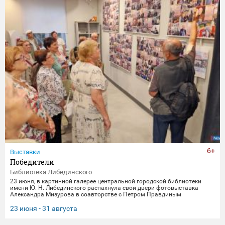
6+
Выставки
Победители
Библиотека Либединского
23 июня, в картинной галерее центральной городской библиотеки
имени Ю. Н. Либединского распахнула свои двери фотовыставка
Александра Мизурова в соавторстве с Петром Правдиным
"Победители" (первый раз эти снимки экспонировались в галерее
"Дирижабль" в праздничные майские дни). 250 фотографий - и за
23 июня - 31 августа
каждым кадром 40 лет неустанной работы мастера, 40 лет трепетного
всматривания в лица, 40 лет благодарной памяти. На снимках -