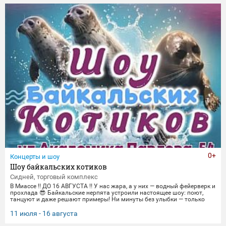
торжественные парады в честь Дня Победы и пронзительные
портреты фронто
0+
Концерты и шоу
Шоу байкальских котиков
Сидней, торговый комплекс
В Миассе ‼️ ДО 16 АВГУСТА ‼️ У нас жара, а у них — водный фейерверк и
прохлада 😎 Байкальские нерпята устроили настоящее шоу: поют,
танцуют и даже решают примеры! Ни минуты без улыбки — только
яркие трюки и море эмоций. Приходите охладиться и зарядиться
позитивом вместе с нами! 🌊 График представлений: Со среды по
11 июля - 16 августа
пятницу 14:00, 16:00,18:30 Суббота и воскресенье
12:00,14:00,16:00,18:30 Понедельник-вторник(Санитарный день) 📍 Ме