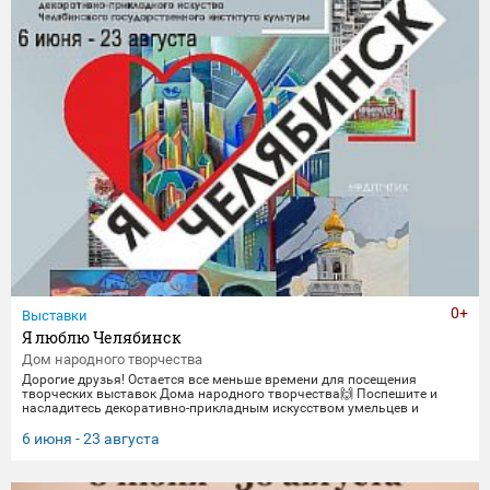
0+
Выставки
Я люблю Челябинск
Дом народного творчества
Дорогие друзья! Остается все меньше времени для посещения
творческих выставок Дома народного творчества🙌 Поспешите и
насладитесь декоративно-прикладным искусством умельцев и
мастеров Миасса и Челябинска Выставка "Я люблю Челябинск" -
посвящена 290-летнему юбилею Челябинска. Работы выполнены
6 июня - 23 августа
студентами кафедры декоративно-прикладного искусства ЧГИК.
Увидеть представленные работы можно до 23 августа. 🖼️