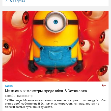
клятвы любви и верности не заканчиваются даже со смертью.
7-15 августа
6+
Кино
Миньоны и монстры предс.обсл. & Остановка
Гавайи, кинотеатр
1920-е годы. Миньоны снимаются в кино и покоряют Голливуд. Чтобы
снять свой собственный фильм о монстрах, они отправляются на
поиски самых пугающих существ.