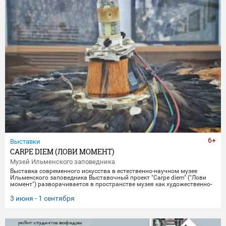
6+
Выставки
CARPE DIEM (ЛОВИ МОМЕНТ)
Музей Ильменского заповедника
Выставка современного искусства в естественно-научном музее
Ильменского заповедника Выставочный проект "Carpe diem" ("Лови
момент") разворачивается в пространстве музея как художественно-
научное исследование времени, памяти и материальной эволюции.
Включая в себя элементы био-арта, академической точности и
3 июня - 1 сентября
концептуального искусства, экспозиция предлагает зрителю
остановиться в моменте "здесь и сейчас", чтобы заглянуть
одновременно в далекое прошлое Земли и в её цифровое будущее.
Белое, изо