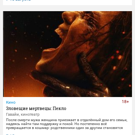
получает бутылку с волшебным напитком. Теперь их жизнь — это
увлекательное приключение, полное неожиданных последствий
сбывшихся желаний.
18+
Кино
Зловещие мертвецы: Пекло
Гавайи, кинотеатр
После смерти мужа женщина приезжает в отдалённый дом его семьи,
надеясь найти там поддержку и покой. Но постепенно всё
превращается в кошмар: родственники один за другим становятся
одержимыми демонами. В этот момент она осознаёт, что данные ею