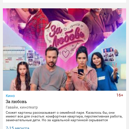
16+
Кино
За любовь
Гавайи, кинотеатр
Сюжет картины рассказывает о семейной паре. Казалось бы, они
имеют все для счастья: комфортная квартира, перспективная работа,
замечательные дети. Но за идеальной картинкой скрывается
глубокий кризис. Каждый из супругов уже давно негласно живет своей
жизнью, убегая от рутины и последствий быта. Однажды пара
7-15 августа