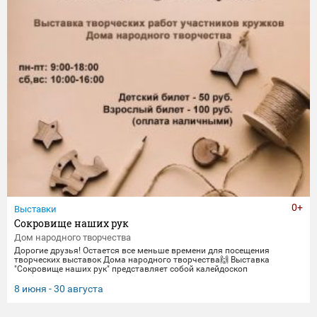
0+
Выставки
Сокровище наших рук
Дом народного творчества
Дорогие друзья! Остается все меньше времени для посещения
творческих выставок Дома народного творчества🙌 Выставка
"Сокровище наших рук" представляет собой калейдоскоп
традиционных ремесел и декоративно-прикладного искусства. Работы
выполнены мастерами и профессионалами своего дела -
8 июня - 30 августа
сотрудниками Дома народного творчества. Посетить выставку
можно до 30 августа.