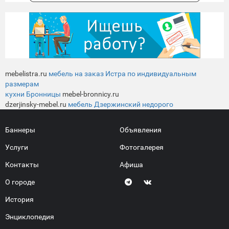
mebelistra.ru
мебель на заказ Истра по индивидуальным
размерам
кухни Бронницы
mebel-bronnicy.ru
dzerjinsky-mebel.ru
мебель Дзержинский недорого
Баннеры
Объявления
Услуги
Фотогалерея
Контакты
Афиша
О городе
История
Энциклопедия