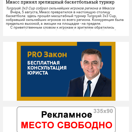
Миасс принял зрелищный баскетбольный турнир
Turgoyak 3x3 Cup собрал сильнейших игроков региона в Миассе
Вчера, 5 августа, Миасс превратился в настоящую столицу
баскетбола: здесь прошёл масштабный турнир Turgoyak 3x3 Cup,
собравший сильнейших игроков со всего региона. Конкуренция была
предельно высокой, а эмоции на площадке - на пределе.
С приветственным словом к игрокам и зрителям обратились
президент федерации баскетбола Челябинской области Николай
Сандаков и президент федерации баскетбола Миасса...