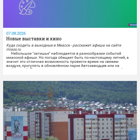
07.08.2026
Новые выставки и кино
Куда сходить в выходные в Миассе - расскажет афиша на сайте
miass.ru
Небольшое "затишье" наблюдается в разнообразии событий
миасской афиши. Но погода обещает быть по-настоящему летней, а
значит это отличная возможность провести время на свежем
воздухе, прогулять в обновлённом парке Автозаводцев или на
набережной. Тем же, кто всё же хочет приобщиться к культурной
программе, можно будет отправиться на выставки и в кинотеатры.
Любители спокойного времяпрепровождения...