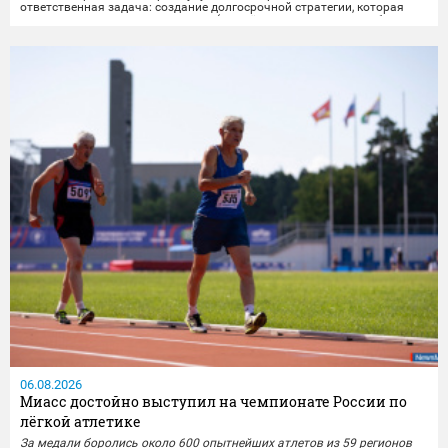
ответственная задача: создание долгосрочной стратегии, которая
свяжет разные важные элементы (жильё, транспорт, досуг, рабочие
места) в единую систему, чтобы изменения были заметны и реально
улучшили повседневную жизнь...
06.08.2026
Миасс достойно выступил на чемпионате России по
лёгкой атлетике
За медали боролись около 600 опытнейших атлетов из 59 регионов