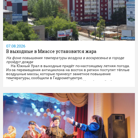
07.08.2026
В выходные в Миассе установится жара
На фоне повышения температуры воздуха в воскресенье в городе
пройдут дожди
На Южный Урал в выходные придёт по-настоящему летняя погода.
Из-за перемещения антициклона на восток в регион поступят тёплые
воздушные массы, которые принесут заметное повышение
температуры, сообщили в Гидрометцентре.
По информации синоптиков, в субботу в Челябинской области
будет облачно и без осадков. Ветер завтра обещают переменчивого
направления, ночью 3-8 м/с, днём 5-10 м/с, местами порывы...