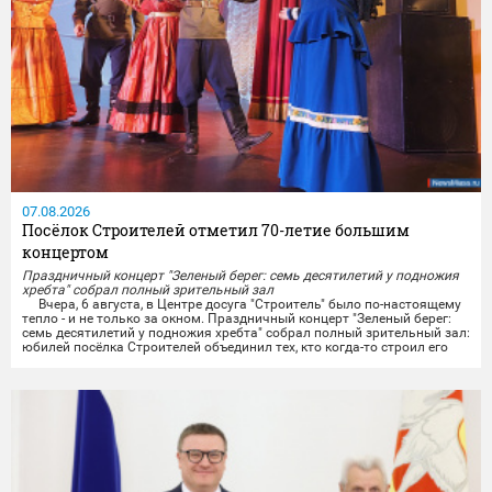
07.08.2026
Посёлок Строителей отметил 70-летие большим
концертом
Праздничный концерт "Зеленый берег: семь десятилетий у подножия
хребта" собрал полный зрительный зал
Вчера, 6 августа, в Центре досуга "Строитель" было по-настоящему
тепло - и не только за окном. Праздничный концерт "Зеленый берег:
семь десятилетий у подножия хребта" собрал полный зрительный зал:
юбилей посёлка Строителей объединил тех, кто когда-то строил его
своими руками, тех, кто здесь родился и вырос, и тех, кто только
начинает свою историю на этой земле.
Со сцены звучали тёплые слова...