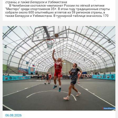
страны, а также Беларуси и Узбекистана
В Челябинске состоялся чемпионат России по лёгкой атлетике
"Мастерс" среди спортсменов 35+. В этом году традиционные старты
собрали около 600 опытнейших атлетов из 59 регионов страны, а
также Беларуси и Узбекистана. В турнирной таблице значилось 170
городов, среди которых и сборная Миасса.
Опытные миасские лёгкоатлеты показали отличные результаты на
личных дистанциях и в командной эстафете....
06.08.2026