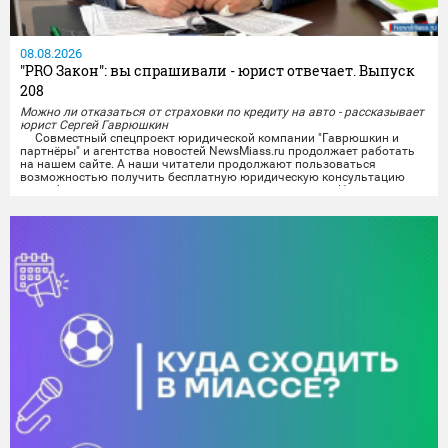
08.08.2026
"PRO Закон": вы спрашивали - юрист отвечает. Выпуск
208
Можно ли отказаться от страховки по кредиту на авто - рассказывает
юрист Сергей Гаврюшкин
Совместный спецпроект юридической компании "Гаврюшкин и
партнёры" и агентства новостей NewsMiass.ru продолжает работать
на нашем сайте. А наши читатели продолжают пользоваться
возможностью получить бесплатную юридическую консультацию
квалифицированного специалиста не выходя из дома. На вопросы
миасцев отвечает юрист Сергей Гаврюшкин.
Все поступившие на сегодняшний день вопросы уже проработаны,
а...