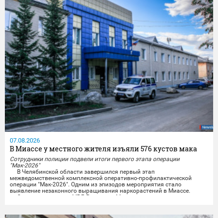
07.08.2026
В Миассе у местного жителя изъяли 576 кустов мака
Сотрудники полиции подвели итоги первого этапа операции
"Мак-2026"
В Челябинской области завершился первый этап
межведомственной комплексной оперативно-профилактической
операции "Мак-2026". Одним из эпизодов мероприятия стало
выявление незаконного выращивания наркорастений в Миассе.
Сотрудники отдела МВД России по Миассу совместно с
представителями УФСБ России по Челябинской области провели
комплекс оперативно-розыскных мероприятий и задержали местного
жителя,...