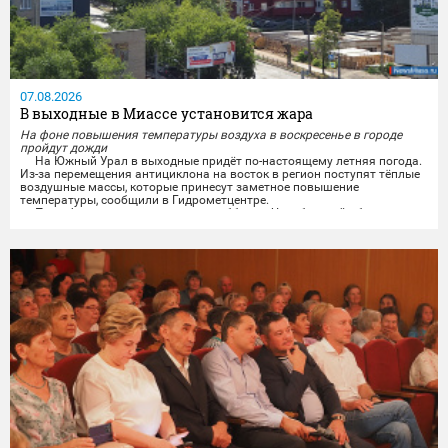
07.08.2026
В выходные в Миассе установится жара
На фоне повышения температуры воздуха в воскресенье в городе
пройдут дожди
На Южный Урал в выходные придёт по-настоящему летняя погода.
Из-за перемещения антициклона на восток в регион поступят тёплые
воздушные массы, которые принесут заметное повышение
температуры, сообщили в Гидрометцентре.
По информации синоптиков, в субботу в Челябинской области
будет облачно и без осадков. Ветер завтра обещают переменчивого
направления, ночью 3-8 м/с, днём 5-10 м/с, местами порывы...