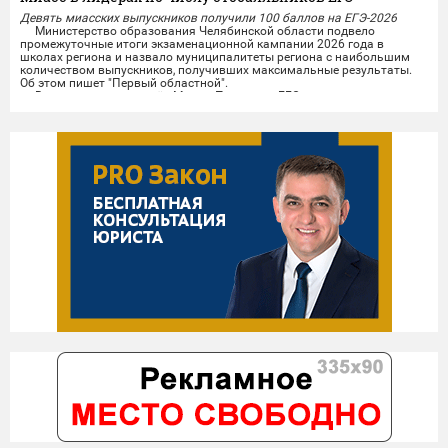
Девять миасских выпускников получили 100 баллов на ЕГЭ-2026
Министерство образования Челябинской области подвело
промежуточные итоги экзаменационной кампании 2026 года в
школах региона и назвало муниципалитеты региона с наибольшим
количеством выпускников, получивших максимальные результаты.
Об этом пишет "Первый областной".
В число лидеров вошёл Миасс. По итогам ЕГЭ девять выпускников
городских школ набрали по 100 баллов. Высоких результатов
миасские...