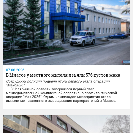
07.08.2026
В Миассе у местного жителя изъяли 576 кустов мака
Сотрудники полиции подвели итоги первого этапа операции
"Мак-2026"
В Челябинской области завершился первый этап
межведомственной комплексной оперативно-профилактической
операции "Мак-2026". Одним из эпизодов мероприятия стало
выявление незаконного выращивания наркорастений в Миассе.
Сотрудники отдела МВД России по Миассу совместно с
представителями УФСБ России по Челябинской области провели
комплекс оперативно-розыскных мероприятий и задержали местного
жителя,...