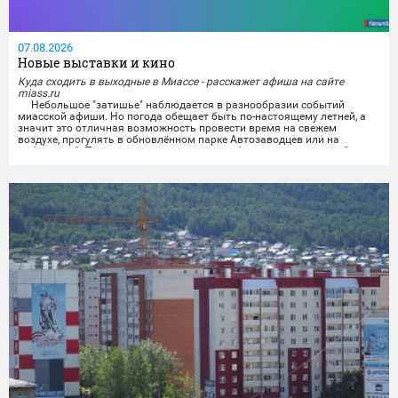
07.08.2026
Новые выставки и кино
Куда сходить в выходные в Миассе - расскажет афиша на сайте
miass.ru
Небольшое "затишье" наблюдается в разнообразии событий
миасской афиши. Но погода обещает быть по-настоящему летней, а
значит это отличная возможность провести время на свежем
воздухе, прогулять в обновлённом парке Автозаводцев или на
набережной. Тем же, кто всё же хочет приобщиться к культурной
программе, можно будет отправиться на выставки и в кинотеатры.
Любители спокойного времяпрепровождения...