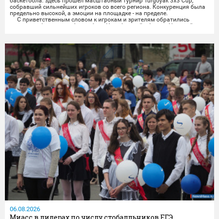
баскетбола: здесь прошёл масштабный турнир Turgoyak 3x3 Cup,
собравший сильнейших игроков со всего региона. Конкуренция была
предельно высокой, а эмоции на площадке - на пределе.
С приветственным словом к игрокам и зрителям обратились
президент федерации баскетбола Челябинской области Николай
Сандаков и президент федерации баскетбола Миасса...
06.08.2026
Миасс в лидерах по числу стобалльников ЕГЭ