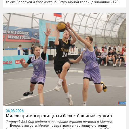
также Беларуси и Узбекистана. В турнирной таблице значилось 170
городов, среди которых и сборная Миасса.
Опытные миасские лёгкоатлеты показали отличные результаты на
личных дистанциях и в командной эстафете....
06.08.2026
Миасс принял зрелищный баскетбольный турнир
Turgoyak 3x3 Cup собрал сильнейших игроков региона в Миассе
Вчера, 5 августа, Миасс превратился в настоящую столицу