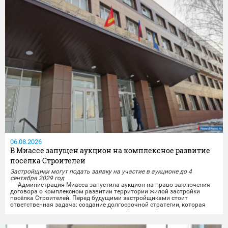
06.08.2026
В Миассе запущен аукцион на комплексное развитие
посёлка Строителей
Застройщики могут подать заявку на участие в аукционе до 4
сентября 2029 год
Администрация Миасса запустила аукцион на право заключения
договора о комплексном развитии территории жилой застройки
посёлка Строителей.️ Перед будущими застройщиками стоит
ответственная задача: создание долгосрочной стратегии, которая
свяжет разные важные элементы (жильё, транспорт, досуг, рабочие
места) в единую систему, чтобы изменения были заметны и реально
улучшили повседневную жизнь...