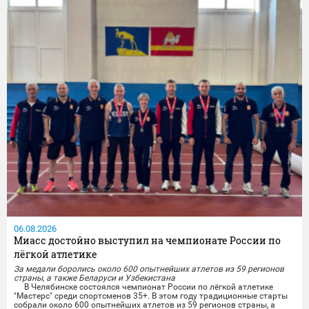
06.08.2026
Миасс достойно выступил на чемпионате России по
лёгкой атлетике
За медали боролись около 600 опытнейших атлетов из 59 регионов
страны, а также Беларуси и Узбекистана
В Челябинске состоялся чемпионат России по лёгкой атлетике
"Мастерс" среди спортсменов 35+. В этом году традиционные старты
собрали около 600 опытнейших атлетов из 59 регионов страны, а