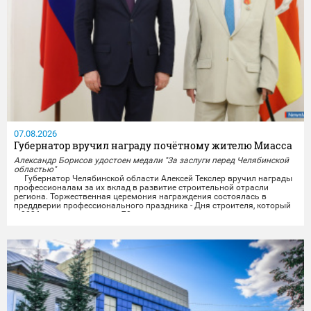
07.08.2026
Губернатор вручил награду почётному жителю Миасса
Александр Борисов удостоен медали "За заслуги перед Челябинской
областью"
Губернатор Челябинской области Алексей Текслер вручил награды
профессионалам за их вклад в развитие строительной отрасли
региона. Торжественная церемония награждения состоялась в
преддверии профессионального праздника - Дня строителя, который
в 2026 году отмечает свое 70-летие.
Награды получили представители строительных организаций,
работники министерства и подведомственных учреждений из...