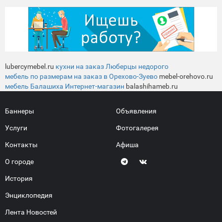
lubercymebel.ru
кухни на заказ Люберцы недорого
мебель по размерам на заказ в Орехово-Зуево
mebel-orehovo.ru
мебель Балашиха Интернет-магазин
balashihameb.ru
Баннеры
Объявления
Услуги
Фотогалерея
Контакты
Афиша
О городе
История
Энциклопедия
Лента Новостей