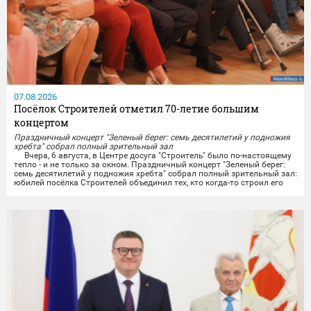
07.08.2026
Посёлок Строителей отметил 70-летие большим
концертом
Праздничный концерт "Зеленый берег: семь десятилетий у подножия
хребта" собрал полный зрительный зал
Вчера, 6 августа, в Центре досуга "Строитель" было по-настоящему
тепло - и не только за окном. Праздничный концерт "Зеленый берег:
семь десятилетий у подножия хребта" собрал полный зрительный зал:
юбилей посёлка Строителей объединил тех, кто когда-то строил его
своими руками, тех, кто здесь родился и вырос, и тех, кто только
начинает свою историю на этой земле.
Со сцены звучали тёплые слова...