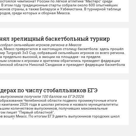
стоялся чемпионат России по лёгкой атлетике "Мастерс" среди
. В этом году традиционные старты собрали около 600 опытнейших
гионов страны, а также Беларуси и Узбекистана. В турнирной таблице
родов, среди которых и сборная Миасса.
е лёгкоатлеты показали отличные результаты на личных
омандной эстафете....
нял зрелищный баскетбольный турнир
 собрал сильнейших игроков региона в Миассе
а, Миасс превратился в настоящую столицу баскетбола: здесь прошёл
р Turgoyak 3x3 Cup, собравший сильнейших игроков со всего региона.
 предельно высокой, а эмоции на площадке - на пределе.
м словом к игрокам и зрителям обратились президент федерации
бинской области Николай Сандаков и президент федерации баскетбола
дерах по числу стобалльников ЕГЭ
 выпускников получили 100 баллов на ЕГЭ-2026
бразования Челябинской области подвело промежуточные итоги
 кампании 2026 года в школах региона и назвало муниципалитеты
льшим количеством выпускников, получивших максимальные
том пишет "Первый областной".
 вошёл Миасс. По итогам ЕГЭ девять выпускников городских школ
аллов. Высоких результатов миасские...