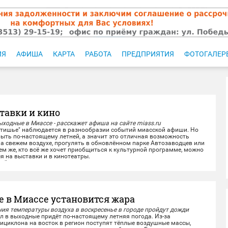
ИЯ
АФИША
КАРТА
РАБОТА
ПРЕДПРИЯТИЯ
ФОТОГАЛЕР
тавки и кино
ыходные в Миассе - расскажет афиша на сайте miass.ru
шье" наблюдается в разнообразии событий миасской афиши. Но
ыть по-настоящему летней, а значит это отличная возможность
а свежем воздухе, прогулять в обновлённом парке Автозаводцев или
ем же, кто всё же хочет приобщиться к культурной программе, можно
я на выставки и в кинотеатры.
йного времяпрепровождения...
е в Миассе установится жара
ия температуры воздуха в воскресенье в городе пройдут дожди
 выходные придёт по-настоящему летняя погода. Из-за
ициклона на восток в регион поступят тёплые воздушные массы,