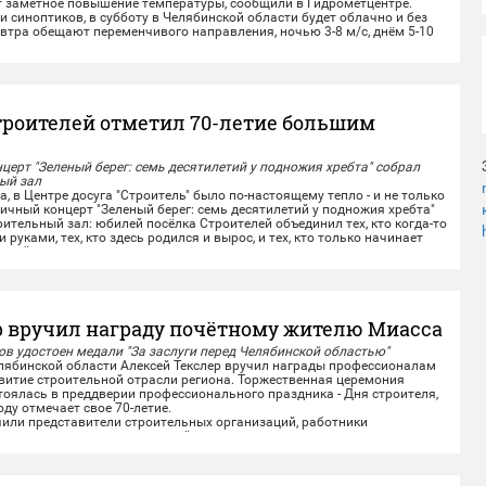
т заметное повышение температуры, сообщили в Гидрометцентре.
иноптиков, в субботу в Челябинской области будет облачно и без
автра обещают переменчивого направления, ночью 3-8 м/с, днём 5-10
ывы...
троителей отметил 70-летие большим
ерт "Зеленый берег: семь десятилетий у подножия хребта" собрал
ый зал
, в Центре досуга "Строитель" было по-настоящему тепло - и не только
ичный концерт "Зеленый берег: семь десятилетий у подножия хребта"
ительный зал: юбилей посёлка Строителей объединил тех, кто когда-то
 руками, тех, кто здесь родился и вырос, и тех, кто только начинает
этой земле.
и тёплые слова...
р вручил награду почётному жителю Миасса
в удостоен медали "За заслуги перед Челябинской областью"
бинской области Алексей Текслер вручил награды профессионалам
звитие строительной отрасли региона. Торжественная церемония
оялась в преддверии профессионального праздника - Дня строителя,
оду отмечает свое 70-летие.
и представители строительных организаций, работники
одведомственных учреждений из...