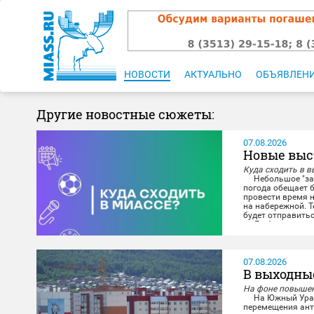
НОВОСТИ
АКТУАЛЬНО
ОБЪЯВЛЕН
Другие новостные сюжеты:
07.08.2026
Новые выс
Куда сходить в в
Небольшое "зати
погода обещает б
провести время н
на набережной. Т
будет отправитьс
Любители споко
07.08.2026
В выходны
На фоне повышен
На Южный Урал в
перемещения ант