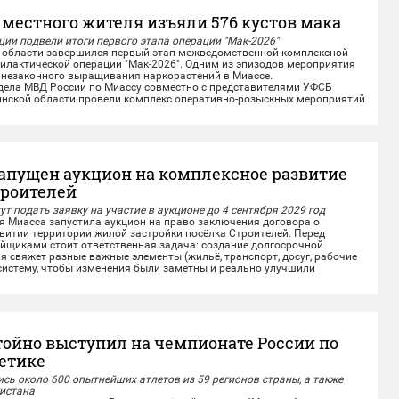
 местного жителя изъяли 576 кустов мака
ии подвели итоги первого этапа операции "Мак-2026"
области завершился первый этап межведомственной комплексной
илактической операции "Мак-2026". Одним из эпизодов мероприятия
 незаконного выращивания наркорастений в Миассе.
ла МВД России по Миассу совместно с представителями УФСБ
инской области провели комплекс оперативно-розыскных мероприятий
ного жителя,...
запущен аукцион на комплексное развитие
троителей
т подать заявку на участие в аукционе до 4 сентября 2029 год
иасса запустила аукцион на право заключения договора о
итии территории жилой застройки посёлка Строителей.️ Перед
йщиками стоит ответственная задача: создание долгосрочной
ая свяжет разные важные элементы (жильё, транспорт, досуг, рабочие
 систему, чтобы изменения были заметны и реально улучшили
нь...
тойно выступил на чемпионате России по
летике
сь около 600 опытнейших атлетов из 59 регионов страны, а также
кистана