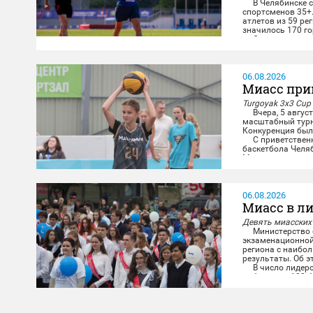
В Челябинске со
спортсменов 35+
атлетов из 59 ре
значилось 170 го
Опытные миасски
дистанциях и в к
06.08.2026
Миасс при
Turgoyak 3x3 Cup
Вчера, 5 август
масштабный турни
Конкуренция была
С приветственны
баскетбола Челя
Миасса...
06.08.2026
Миасс в ли
Девять миасских
Министерство о
экзаменационной
региона с наибо
результаты. Об э
В число лидеров
набрали по 100 б