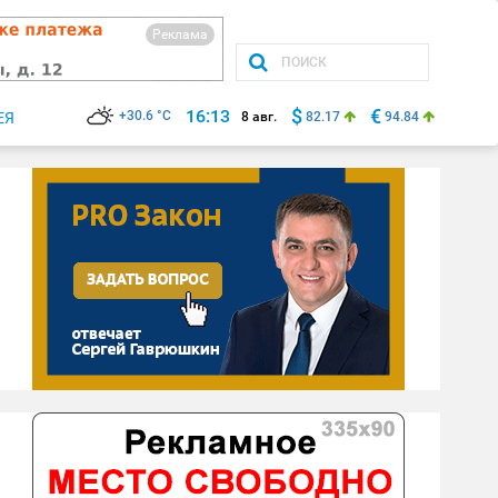
Реклама
$
€
16:13
+30.6 °C
ЕЯ
8 авг.
82.17
94.84