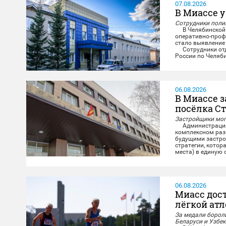
07.08.2026
В Миассе у
Сотрудники полиц
В Челябинской 
оперативно-проф
стало выявление
Сотрудники отде
России по Челяб
и задержали мест
06.08.2026
В Миассе 
посёлка С
Застройщики могу
Администрация М
комплексном разв
будущими застро
стратегии, котор
места) в единую
повседневную жиз
06.08.2026
Миасс дос
лёгкой ат
За медали бороли
Беларуси и Узбе