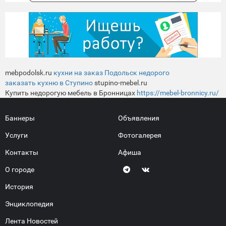
mebpodolsk.ru
кухни на заказ Подольск недорого
заказать кухню в Ступино
stupino-mebel.ru
Купить недорогую мебель в Бронницах
https://mebel-bronnicy.ru/
Баннеры
Объявления
Услуги
Фотогалерея
Контакты
Афиша
О городе
История
Энциклопедия
Лента Новостей