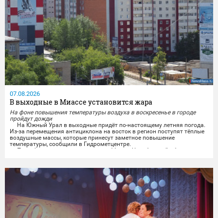
07.08.2026
В выходные в Миассе установится жара
На фоне повышения температуры воздуха в воскресенье в городе
пройдут дожди
На Южный Урал в выходные придёт по-настоящему летняя погода.
Из-за перемещения антициклона на восток в регион поступят тёплые
воздушные массы, которые принесут заметное повышение
температуры, сообщили в Гидрометцентре.
По информации синоптиков, в субботу в Челябинской области
будет облачно и без осадков. Ветер завтра обещают переменчивого
направления, ночью 3-8 м/с, днём 5-10 м/с, местами порывы...