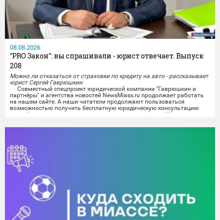
08.08.2026
"PRO Закон": вы спрашивали - юрист отвечает. Выпуск
208
Можно ли отказаться от страховки по кредиту на авто - рассказывает
юрист Сергей Гаврюшкин
Совместный спецпроект юридической компании "Гаврюшкин и
партнёры" и агентства новостей NewsMiass.ru продолжает работать
на нашем сайте. А наши читатели продолжают пользоваться
возможностью получить бесплатную юридическую консультацию
квалифицированного специалиста не выходя из дома. На вопросы
миасцев отвечает юрист Сергей Гаврюшкин.
Все поступившие на сегодняшний день вопросы уже проработаны,
а...