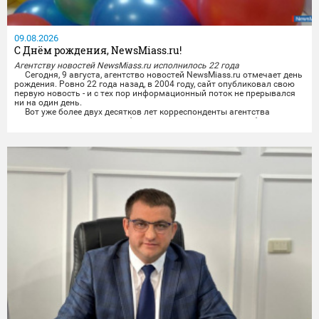
09.08.2026
С Днём рождения, NewsMiass.ru!
Агентству новостей NewsMiass.ru исполнилось 22 года
Сегодня, 9 августа, агентство новостей NewsMiass.ru отмечает день
рождения. Ровно 22 года назад, в 2004 году, сайт опубликовал свою
первую новость - и с тех пор информационный поток не прерывался
ни на один день.
Вот уже более двух десятков лет корреспонденты агентства
рассказывают читателям обо всём, чем живёт город: о работе власти
и депутатов, о проблемах и достижениях городского хозяйства, о...