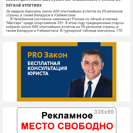
лёгкой атлетике
За медали боролись около 600 опытнейших атлетов из 59 регионов
страны, а также Беларуси и Узбекистана
В Челябинске состоялся чемпионат России по лёгкой атлетике
"Мастерс" среди спортсменов 35+. В этом году традиционные старты
собрали около 600 опытнейших атлетов из 59 регионов страны, а
также Беларуси и Узбекистана. В турнирной таблице значилось 170
городов, среди которых и сборная Миасса.
Опытные миасские лёгкоатлеты показали отличные результаты на
личных дистанциях и в командной эстафете....