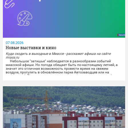
07.08.2026
Новые выставки и кино
Куда сходить в выходные в Миассе - расскажет афиша на сайте
miass.ru
Небольшое "затишье" наблюдается в разнообразии событий
миасской афиши. Но погода обещает быть по-настоящему летней, а
значит это отличная возможность провести время на свежем
воздухе, прогулять в обновлённом парке Автозаводцев или на
набережной. Тем же, кто всё же хочет приобщиться к культурной
программе, можно будет отправиться на выставки и в кинотеатры.
Любители спокойного времяпрепровождения...