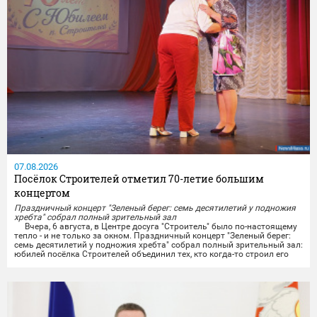
07.08.2026
Посёлок Строителей отметил 70-летие большим
концертом
Праздничный концерт "Зеленый берег: семь десятилетий у подножия
хребта" собрал полный зрительный зал
Вчера, 6 августа, в Центре досуга "Строитель" было по-настоящему
тепло - и не только за окном. Праздничный концерт "Зеленый берег:
семь десятилетий у подножия хребта" собрал полный зрительный зал:
юбилей посёлка Строителей объединил тех, кто когда-то строил его
своими руками, тех, кто здесь родился и вырос, и тех, кто только
начинает свою историю на этой земле.
Со сцены звучали тёплые слова...