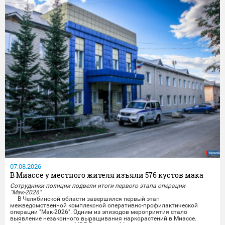
07.08.2026
В Миассе у местного жителя изъяли 576 кустов мака
Сотрудники полиции подвели итоги первого этапа операции
"Мак-2026"
В Челябинской области завершился первый этап
межведомственной комплексной оперативно-профилактической
операции "Мак-2026". Одним из эпизодов мероприятия стало
выявление незаконного выращивания наркорастений в Миассе.