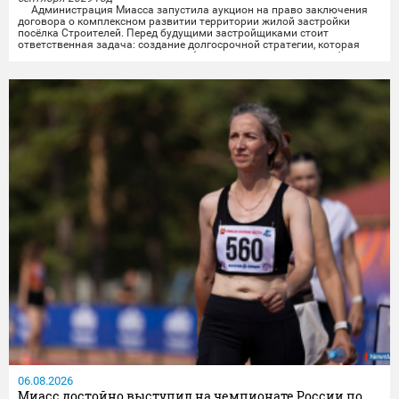
Администрация Миасса запустила аукцион на право заключения
договора о комплексном развитии территории жилой застройки
посёлка Строителей.️ Перед будущими застройщиками стоит
ответственная задача: создание долгосрочной стратегии, которая
свяжет разные важные элементы (жильё, транспорт, досуг, рабочие
места) в единую систему, чтобы изменения были заметны и реально
улучшили повседневную жизнь...
06.08.2026
Миасс достойно выступил на чемпионате России по