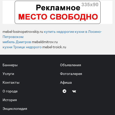
mebel-losinopetrovskiy.ru
купить недорогие кухни в Лосино-
Петровском
мебель Дмитров
mebeldmitrov.ru
кухни Троицк недорого
mebel-troick.ru
Баннеры
Объявления
Услуги
Фотогалерея
Контакты
Афиша
О городе
История
Энциклопедия