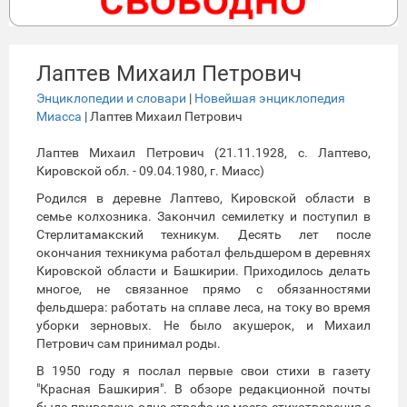
Лаптев Михаил Петрович
Энциклопедии и словари
|
Новейшая энциклопедия
Миасса
| Лаптев Михаил Петрович
Лаптев Михаил Петрович (21.11.1928, с. Лаптево,
Кировской обл. - 09.04.1980, г. Миасс)
Родился в деревне Лаптево, Кировской области в
семье колхозника. Закончил семилетку и поступил в
Стерлитамакский техникум. Десять лет после
окончания техникума работал фельдшером в деревнях
Кировской области и Башкирии. Приходилось делать
многое, не связанное прямо с обязанностями
фельдшера: работать на сплаве леса, на току во время
уборки зерновых. Не было акушерок, и Михаил
Петрович сам принимал роды.
В 1950 году я послал первые свои стихи в газету
"Красная Башкирия". В обзоре редакционной почты
была приведена одна строфа из моего стихотворения с