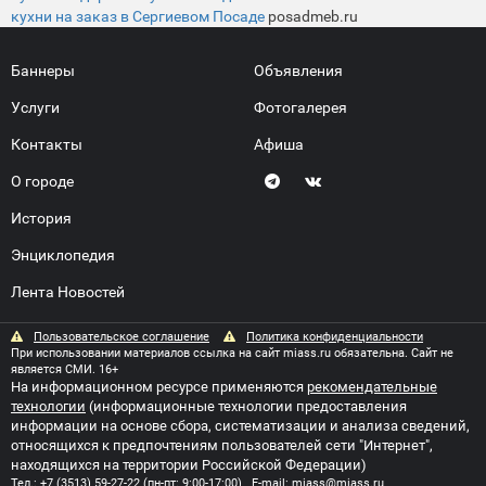
кухни на заказ в Сергиевом Посаде
posadmeb.ru
Баннеры
Объявления
Услуги
Фотогалерея
Контакты
Афиша
О городе
История
Энциклопедия
Лента Новостей
Пользовательское соглашение
Политика конфиденциальности
При использовании материалов ссылка на сайт miass.ru обязательна. Сайт не
является СМИ. 16+
На информационном ресурсе применяются
рекомендательные
технологии
(информационные технологии предоставления
информации на основе сбора, систематизации и анализа сведений,
относящихся к предпочтениям пользователей сети "Интернет",
находящихся на территории Российской Федерации)
Тел.:
+7 (3513) 59-27-22
(пн-пт: 9:00-17:00) E-mail:
miass@miass.ru