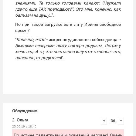
знаниями. Те только головами качают: "Неужели
где-то еще ТАК преподают?". Это мне, конечно, как
бальзам на душу…
".
Но при такой загрузке есть ли у Ирины свободное
время?
"
Конечно, есть!
- искренне удивляется собеседница. -
Зимними вечерами вяжу свитера родным. Летом у
меня сад. А то, что постоянно ищу что-то новое - это,
наверное, от родителей
".
Обсуждение
2.
Ольга
+
-36
–
25.06.19 в 18:45
По истине талантливый и душевный человек! Очень