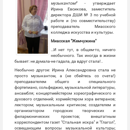
музыкантом!
" - утверждает
Ирина Евсикова, заместитель
директора ДШИ № 3 по учебной
работе и (по совместительству)
преподаватель Миасского
колледжа искусства и культуры.
Миасская "Жемчужина"
…И нет тут, в общем-то, ничего
необычного. Так иногда в жизни
бывает: не думала-не гадала, да вдруг стала!..
Необычно другое: Ирина Александровна стала не
просто музыкантом, а (не сбейтесь со счета!)
преподавателем общего и специального
фортепиано, сольфеджио, музыкальной литературы,
ансамбля; концертмейстером хореографического и
духового отделений; хормейстером хора ветеранов;
лектором; музыкальным критиком; создателем и
организатором городских творческих и
филармонических проектов; внештатным
корреспондентом газет "Стальная искра" и "Глагол",
освещающим вопросы музыкальной культуры;