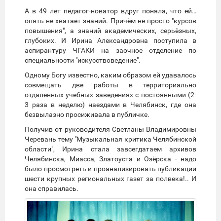
А в 49 лет педагог-новатор вдруг поняла, что ей…
опять не хватает знаний. Причём не просто "курсов
повышения", а знаний академических, серьёзных,
глубоких. И Ирина Александровна поступила в
аспирантуру ЧГАКИ на заочное отделение по
специальности "искусствоведение".
Одному Богу известно, каким образом ей удавалось
совмещать две работы в территориально
отдаленных учебных заведениях с постоянными (2-
3 раза в неделю) наездами в Челябинск, где она
безвылазно просиживала в публичке.
Получив от руководителя Светланы Владимировны
Черевань тему "Музыкальная критика Челябинской
области", Ирина стала завсегдатаем архивов
Челябинска, Миасса, Златоуста и Озёрска - надо
было просмотреть и проанализировать публикации
шести крупных региональных газет за полвека!.. И
она справилась.