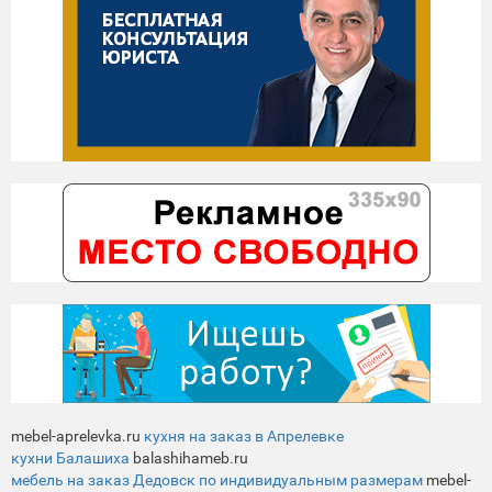
mebel-aprelevka.ru
кухня на заказ в Апрелевке
кухни Балашиха
balashihameb.ru
мебель на заказ Дедовск по индивидуальным размерам
mebel-