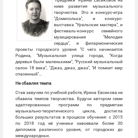
ниве развития музыкального
творчества. Это и конкурс-игра
"Домисолька", и конкурс-
выставка "Уральские мастера", и
фестиваль-конкурс семейного
музицирования "Мелодия
сердца", и филармонические
проекты городского уровня "С чего начинается
Родина, "Музыкальная улица города, "Когда
деревья были маленькими", "Русский музыкальный
салон 18 века", "Джаз, джаз, джаз", "И помнит мир
спасенный"…
Не сбавляя темпа
Став завучем по учебной работе, Ирина Евсикова не
сбавила темпов творчества. Будучи автором семи
адаптированных программ по предметам
музыкально-теоретического цикла, достигла
больших результатов в процессе обучения: с 2015
по 2018 год её ученики завоевали более 30
дипломов различного уровня, от городских до
международных.