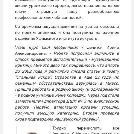
жизни уральского городка, легко взвалив на юные
плечи огромную ношу разнообразных
профессиональных обязанностей.
Со временем ищущая девичья натура затосковала
по новым знаниям, и она поступила на заочное
отделение Уфимского института искусств.
"
Наш курс был необычным,
- делится Ирина
Александровна. -
Ребята попросили включить в
список предметов дополнительный - музыкальную
критику. Мне это дело так понравилось, что вплоть
до 2002 года я регулярно писала статьи в газету
"Стальная искра". Отработав в Аше 23 года, по
семейным обстоятельствам вернулась в Миасс.
Пришла работать в родную школу (и одновременно
- в родное училище, ныне колледж). Через год стала
заместителем директора ДШИ № 3 по внеклассной
работе. Первую аттестацию провели успешно,
получили высшую категорию. Вторая проверка
снова подтвердила наш высокий уровень
".
Трудно перечислить все
"придумки" Ирины Евсиковой на