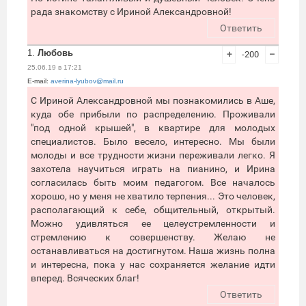
рада знакомству с Ириной Александровной!
Ответить
1.
Любовь
+
-200
–
25.06.19 в 17:21
E-mail:
averina-lyubov@mail.ru
С Ириной Александровной мы познакомились в Аше,
куда обе прибыли по распределению. Проживали
"под одной крышей", в квартире для молодых
специалистов. Было весело, интересно. Мы были
молоды и все трудности жизни переживали легко. Я
захотела научиться играть на пианино, и Ирина
согласилась быть моим педагогом. Все началось
хорошо, но у меня не хватило терпения... Это человек,
располагающий к себе, общительный, открытый.
Можно удивляться ее целеустремленности и
стремлению к совершенству. Желаю не
останавливаться на достигнутом. Наша жизнь полна
и интересна, пока у нас сохраняется желание идти
вперед. Всяческих благ!
Ответить