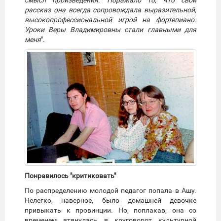
смысл произведения. Поражало то, что свой
рассказ она всегда сопровождала выразительной,
высокопрофессиональной игрой на фортепиано.
Уроки Веры Владимировны стали главными для
меня
".
Понравилось "критиковать"
По распределению молодой педагог попала в Ашу.
Нелегко, наверное, было домашней девочке
привыкать к провинции. Но, поплакав, она со
временем втянулась в круговорот культурной