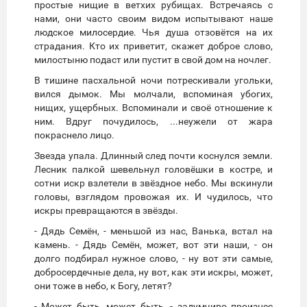
простые нищие в ветхих рубищах. Встречаясь с
нами, они часто своим видом испытывают наше
людское милосердие. Чья душа отзовётся на их
страдания. Кто их приветит, скажет доброе слово,
милостыню подаст или пустит в свой дом на ночлег.
В тишине пасхальной ночи потрескивали угольки,
вился дымок. Мы молчали, вспоминая убогих,
нищих, ущербных. Вспоминали и своё отношение к
ним. Вдруг почудилось, ...неужели от жара
покраснело лицо.
Звезда упала. Длинный след почти коснулся земли.
Лесник палкой шевельнул головёшки в костре, и
сотни искр взлетели в звёздное небо. Мы вскинули
головы, взглядом провожая их. И чудилось, что
искры превращаются в звёзды.
- Дядь Семён, - меньшой из нас, Ванька, встал на
камень. - Дядь Семён, может, вот эти наши, - он
долго подбирал нужное слово, - ну вот эти самые,
добросердечные дела, ну вот, как эти искры, может,
они тоже в небо, к Богу, летят?
- Может быть, может быть, - задумчиво произнес