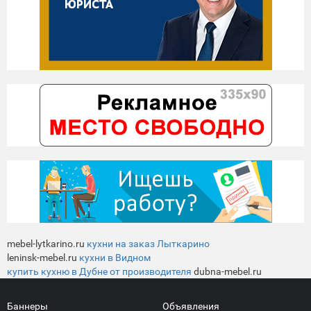
mebel-lytkarino.ru
кухни на заказ Лыткарино
leninsk-mebel.ru
кухни в Видном
купить кухню в Дубне от производителя
dubna-mebel.ru
Баннеры
Объявления