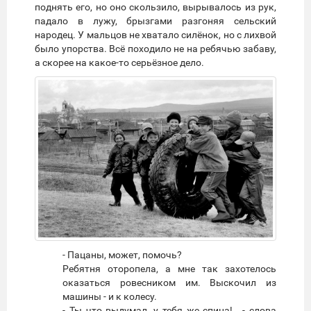
поднять его, но оно скользило, вырывалось из рук,
падало в лужу, брызгами разгоняя сельский
народец. У мальцов не хватало силёнок, но с лихвой
было упорства. Всё походило не на ребячью забаву,
а скорее на какое-то серьёзное дело.
- Пацаны, может, помочь?
Ребятня оторопела, а мне так захотелось
оказаться ровесником им. Выскочил из
машины - и к колесу.
- Ты что выдумал, у тебя же спина!.. - слова