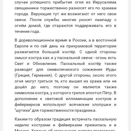
случае успешного прибытия огня из Иерусалима
священники торжественно разносят его по храмам
города. Верующие тут же возжигают от него свои
свечи. После службы многие уносят лампаду с
огнём домой, где стараются поддерживать его в
течение года.
В дореволюционное время в России, а в восточной
Европе и по сей день на прихрамовой территории
разжигается большой костёр. С одной стороны
смысл костра как и у пасхальной свечи - огонь есть
Свет и Обновление. Пасхальный костёр также
разводят для символического сожжения Иуды
(Греция, Германия). С другой стороны, около этого
огня могут греться те, кто вышел из храма или не
дошёл до него, поэтому он является также
символом костра, у которого грелся апостол Пётр. В
дополнение к световой иллюминации костров и
фейерверков используют всяческие хлопушки и
"шутихи" для торжественности праздника.
Каким-то образом традиция встречать пасхальную
неделю кострами и фейверками прижилась и в
Миассе. Хорошо об этом знают жители старгорода.