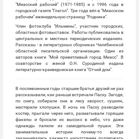
"Миасский рабочий" (1971-1985) и с 1996 года в
городской газете "Глагол". Три года вёл в "Миасском
рабочем" еженедельную страницу "Родники".
Член фотоклуба "Ильмены", участник городских,
областных фотовыставок. Работы публиковались в
центральных и местных периодических изданиях.
Рассказы - в литературных сборниках Челябинской
областной писательской организации. Один из
авторов книги "Мой приветливый город Миасс". В
соавторстве с женой О.Н. Суродиной издана
литературно-краеведческая книга "Отчий дом".
В послевоенные годы старшие братья друзей не раз
рассказывали, как раньше встречали Пасху. Загодя,
по снегу, собирали они в лесу хворост, сушняк,
мастерили хлопушки. В ночь на Пасху разводили
костер, прыгали через него, разматывали горящие
факелы и бросали их высоко в небо, что даже
однажды палили из самодельной пушки. Эти
занимательные истории почему-то всегда
заканчивались каким-то напутствием поддержать