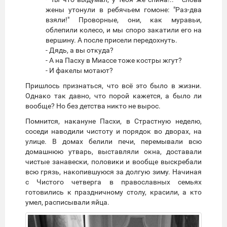
жены утонули в ребячьем гомоне: "Раз-два
взяли!" Проворные, они, как муравьи,
облепили колесо, и мы споро закатили его на
вершину. А после присели передохнуть.
- Дядь, а вы откуда?
- А на Пасху в Миассе тоже костры жгут?
- И факелы мотают?
Пришлось признаться, что всё это было в жизни.
Однако так давно, что порой кажется, а было ли
вообще? Но без детства никто не вырос.
Помнится, накануне Пасхи, в Страстную неделю,
соседи наводили чистоту и порядок во дворах, на
улице. В домах белили печи, перемывали всю
домашнюю утварь, выставляли окна, доставали
чистые занавески, половики и вообще выскребали
всю грязь, накопившуюся за долгую зиму. Начиная
с Чистого четверга в православных семьях
готовились к праздничному столу, красили, а кто
умел, расписывали яйца.