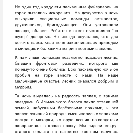
Не один год кряду эти пасхальные фейерверки на
горах пытались искоренить. На дежурство в ночь
выходили специальные команды активистов,
дружинников, бригадмильцев. Они устраивали
засады, облавы. Ребятня в ответ выставляла "на
шухер" дозорных. Но иногда случалось, что для
кого-то пасхальная ночь заканчивалась приводом
в милицию и большими неприятностями в школе.
К нам лишь однажды незаметно подошел лесник,
бывший фронтовой разведчик, которого мы
почему-то очень боялись. Всю пасхальную ночь он
пробыл на горе вместе с нами. На наше
мальчишечье счастье, лесник оказался добрым и
мудрым.
Та ночь выдалась на редкость тёплая, с яркими
звёздами. С Ильменского болота пахло оттаявшей
землёй, набухшими берёзовыми почками, и эти
запахи ожившей природы смешивались с запахами
костра и махорки, которую лесник по-солдатски
заворачивал в козью ножку. Мы сидели вокруг
старого солдата на нагретых костром валунах.