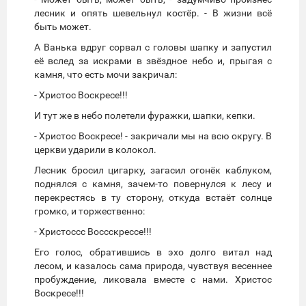
лесник и опять шевельнул костёр. - В жизни всё
быть может.
А Ванька вдруг сорвал с головы шапку и запустил
её вслед за искрами в звёздное небо и, прыгая с
камня, что есть мочи закричал:
- Христос Воскресе!!!
И тут же в небо полетели фуражки, шапки, кепки.
- Христос Воскресе! - закричали мы на всю округу. В
церкви ударили в колокол.
Лесник бросил цигарку, загасил огонёк каблуком,
поднялся с камня, зачем-то повернулся к лесу и
перекрестясь в ту сторону, откуда встаёт солнце
громко, и торжественно:
- Христоссс Воссскрессе!!!
Его голос, обратившись в эхо долго витал над
лесом, и казалось сама природа, чувствуя весеннее
пробуждение, ликовала вместе с нами. Христос
Воскресе!!!