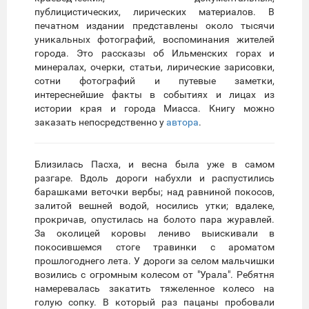
публицистических, лирических материалов. В
печатном издании представлены около тысячи
уникальных фотографий, воспоминания жителей
города. Это рассказы об Ильменских горах и
минералах, очерки, статьи, лирические зарисовки,
сотни фотографий и путевые заметки,
интереснейшие факты в событиях и лицах из
истории края и города Миасса. Книгу можно
заказать непосредственно у
автора
.
Близилась Пасха, и весна была уже в самом
разгаре. Вдоль дороги набухли и распустились
барашками веточки вербы; над равниной покосов,
залитой вешней водой, носились утки; вдалеке,
прокричав, опустилась на болото пара журавлей.
За околицей коровы лениво выискивали в
покосившемся стоге травинки с ароматом
прошлогоднего лета. У дороги за селом мальчишки
возились с огромным колесом от "Урала". Ребятня
намеревалась закатить тяжеленное колесо на
голую сопку. В который раз пацаны пробовали