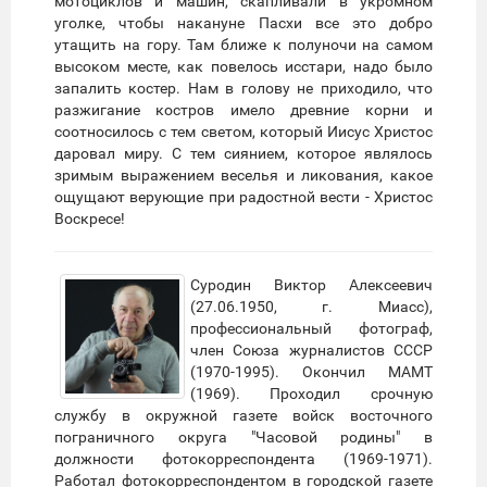
мотоциклов и машин, скапливали в укромном
уголке, чтобы накануне Пасхи все это добро
утащить на гору. Там ближе к полуночи на самом
высоком месте, как повелось исстари, надо было
запалить костер. Нам в голову не приходило, что
разжигание костров имело древние корни и
соотносилось с тем светом, который Иисус Христос
даровал миру. С тем сиянием, которое являлось
зримым выражением веселья и ликования, какое
ощущают верующие при радостной вести - Христос
Воскресе!
Суродин Виктор Алексеевич
(27.06.1950, г. Миасс),
профессиональный фотограф,
член Союза журналистов СССР
(1970-1995). Окончил МАМТ
(1969). Проходил срочную
службу в окружной газете войск восточного
пограничного округа "Часовой родины" в
должности фотокорреспондента (1969-1971).
Работал фотокорреспондентом в городской газете