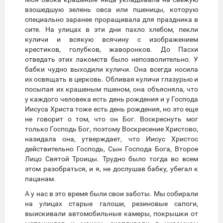
взошедшую зелень овса или пшеницы, которую
специально заранее проращивала для праздника в
сите. На улицах в эти дни пахло хлебом, пекли
куличи и всякую всячину с изображением
крестиков, голубков, жаворонков. До Пасхи
отведать этих лакомств было непозволительно. У
бабки чудно выходили куличи. Она всегда носила
их освящать в церковь. Обливая куличи глазурью и
посыпая их крашеным пшеном, она объясняла, что
у каждого человека есть день рождения и у Господа
Иисуса Христа тоже есть день рождения, но это еще
не говорит о том, что он Бог. Воскреснуть мог
только Господь Бог, поэтому Воскресение Христово,
назидала она, утверждает, что Иисус Христос
действительно Господь, Сын Господа Бога, Второе
Лицо Святой Троицы. Трудно было тогда во всем
этом разобраться, и я, не дослушав бабку, убегал к
пацанам.
А у нас в это время были свои заботы. Мы собирали
на улицах старые галоши, резиновые сапоги,
выискивали автомобильные камеры, покрышки от