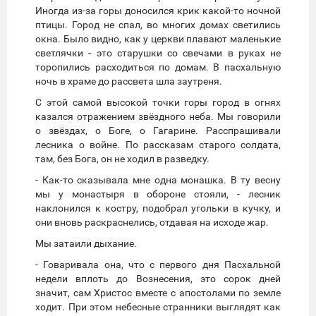
Иногда из-за горы доносился крик какой-то ночной
птицы. Город не спал, во многих домах светились
окна. Было видно, как у церкви плавают маленькие
светлячки - это старушки со свечами в руках не
торопились расходиться по домам. В пасхальную
ночь в храме до рассвета шла заутреня.
С этой самой высокой точки горы город в огнях
казался отражением звёздного неба. Мы говорили
о звёздах, о Боге, о Гагарине. Расспрашивали
лесника о войне. По рассказам старого солдата,
там, без Бога, он не ходил в разведку.
- Как-то сказывала мне одна монашка. В ту весну
мы у монастыря в обороне стояли, - лесник
наклонился к костру, подобрал угольки в кучку, и
они вновь раскраснелись, отдавая на исходе жар.
Мы затаили дыхание.
- Говаривала она, что с первого дня Пасхальной
недели вплоть до Вознесения, это сорок дней
значит, сам Христос вместе с апостолами по земле
ходит. При этом небесные странники выглядят как