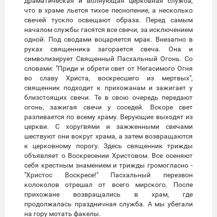
драматическая и волнующая церковная служба,
что в храме льется тихое песнопение, а несколько
свечей тускло освещают образа. Перед самым
началом службы гасятся все свечи, за исключением
одной. Под сводами воцаряется мрак. Внезапно в
руках священника загорается свеча. Она и
символизирует Священный Пасхальный Огонь. Со
словами: "Приди и обрети свет от Негасимого Огня
во славу Христа, воскресшего из мертвых",
священник подходит к прихожанам и зажигает у
близстоящих свечи. Те в свою очередь передают
огонь, зажигая свечи у соседей. Вскоре свет
разливается по всему храму. Верующие выходят из
церкви. С хоругвями и зажженными свечами
шествуют они вокруг храма, а затем возвращаются
к церковному порогу. Здесь священник трижды
объявляет о Воскресении Христовом. Все осеняют
себя крестным знамением и трижды громогласно -
"Христос Воскресе!" Пасхальный перезвон
колоколов отрешал от всего мирского. После
прихожане возвращались в храм, где
продолжалась праздничная служба. А мы убегали
на гору мотать факелы.