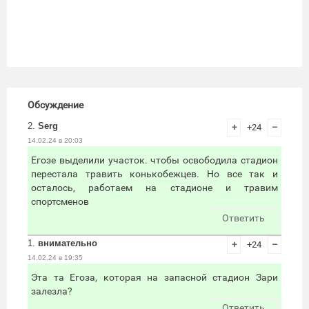
Обсуждение
2.
Serg
+
+24
–
14.02.24 в 20:03
Егозе выделили участок. чтобы освободила стадион
перестала травить конькобежцев. Но все так и
осталось, работаем на стадионе и травим
спортсменов
Ответить
1.
внимательно
+
+24
–
14.02.24 в 19:35
Эта та Егоза, которая на запасной стадион Зари
залезла?
Ответить