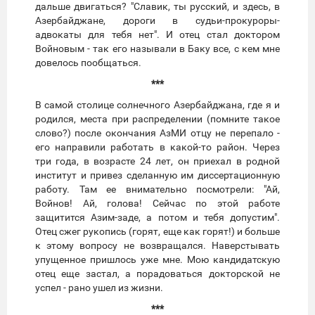
дальше двигаться? "Славик, ты русский, и здесь, в
Азербайджане, дороги в судьи-прокуроры-
адвокаты для тебя нет". И отец стал доктором
Войновым - так его называли в Баку все, с кем мне
довелось пообщаться.
***
В самой столице солнечного Азербайджана, где я и
родился, места при распределении (помните такое
слово?) после окончания АзМИ отцу не перепало -
его направили работать в какой-то район. Через
три года, в возрасте 24 лет, он приехал в родной
институт и привез сделанную им диссертационную
работу. Там ее внимательно посмотрели: "Ай,
Войнов! Ай, голова! Сейчас по этой работе
защитится Азим-заде, а потом и тебя допустим".
Отец сжег рукопись (горят, еще как горят!) и больше
к этому вопросу не возвращался. Наверстывать
упущенное пришлось уже мне. Мою кандидатскую
отец еще застал, а порадоваться докторской не
успел - рано ушел из жизни.
***