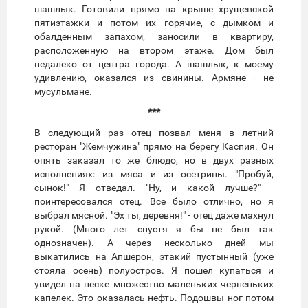
шашлык. Готовили прямо на крыше хрущевской
пятиэтажки и потом их горячие, с дымком и
обалденным запахом, заносили в квартиру,
расположенную на втором этаже. Дом был
недалеко от центра города. А шашлык, к моему
удивлению, оказался из свинины. Армяне - не
мусульмане.
***
В следующий раз отец позвал меня в летний
ресторан "Жемчужина" прямо на берегу Каспия. Он
опять заказал то же блюдо, но в двух разных
исполнениях: из мяса и из осетрины. "Пробуй,
сынок!" Я отведал. "Ну, и какой лучше?" -
поинтересовался отец. Все было отлично, но я
выбрал мясной. "Эх ты, деревня!" - отец даже махнул
рукой. (Много лет спустя я бы не был так
однозначен). А через несколько дней мы
выкатились на Апшерон, этакий пустынный (уже
стояла осень) полуостров. Я пошел купаться и
увидел на песке множество маленьких черненьких
капелек. Это оказалась нефть. Подошвы ног потом