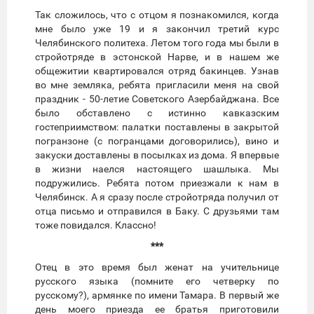
Так сложилось, что с отцом я познакомился, когда
мне было уже 19 и я закончил третий курс
Челябинского политеха. Летом того года мы были в
стройотряде в эстонской Нарве, и в нашем же
общежитии квартировался отряд бакинцев. Узнав
во мне земляка, ребята пригласили меня на свой
праздник - 50-летие Советского Азербайджана. Все
было обставлено с истинно кавказским
гостеприимством: палатки поставлены в закрытой
погранзоне (с погранцами договорились), вино и
закуски доставлены в посылках из дома. Я впервые
в жизни наелся настоящего шашлыка. Мы
подружились. Ребята потом приезжали к нам в
Челябинск. А я сразу после стройотряда получил от
отца письмо и отправился в Баку. С друзьями там
тоже повидался. Классно!
***
Отец в это время был женат на учительнице
русского языка (помните его четверку по
русскому?), армянке по имени Тамара. В первый же
день моего приезда ее братья приготовили