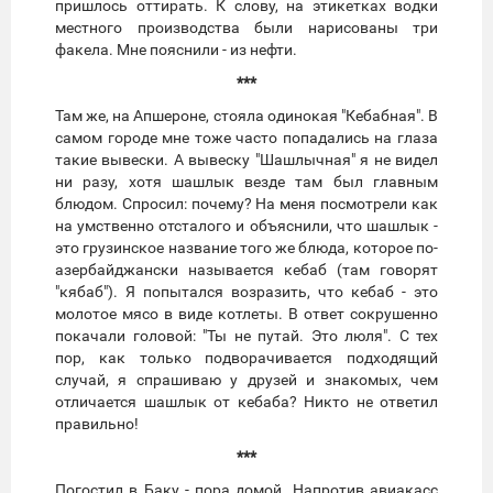
пришлось оттирать. К слову, на этикетках водки
местного производства были нарисованы три
факела. Мне пояснили - из нефти.
***
Там же, на Апшероне, стояла одинокая "Кебабная". В
самом городе мне тоже часто попадались на глаза
такие вывески. А вывеску "Шашлычная" я не видел
ни разу, хотя шашлык везде там был главным
блюдом. Спросил: почему? На меня посмотрели как
на умственно отсталого и объяснили, что шашлык -
это грузинское название того же блюда, которое по-
азербайджански называется кебаб (там говорят
"кябаб"). Я попытался возразить, что кебаб - это
молотое мясо в виде котлеты. В ответ сокрушенно
покачали головой: "Ты не путай. Это люля". С тех
пор, как только подворачивается подходящий
случай, я спрашиваю у друзей и знакомых, чем
отличается шашлык от кебаба? Никто не ответил
правильно!
***
Погостил в Баку - пора домой. Напротив авиакасс