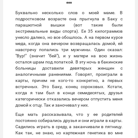
***
Буквально несколько слов о моей маме. В
подростковом возрасте она прыгнула в Баку с
парашютной вышки (вот такие были
экстремальные виды спорта). Ее 35 килограммов
унесло далеко, но все обошлось. А на первом курсе
меда, когда она вечером возвращалась домой, ей
навстречу попались три мужчины. Один сказал:
"Вур!" (значит "бей"), и у матери на всю жизнь
остался шрам под лопаткой. В эту ночь в бакинские
больницы доставили девятерых женщин с
аналогичными ранениями. Говорят, проиграли в
карты, причем не кого-то конкретно, а первых
встречных. Это Баку, конец сороковых. Кстати,
когда я там был в конце семидесятых, друзья
категорически отказались вечером отпустить меня
домой к отцу. Так и заночевал у них.
Еще мать рассказывала, что у ее родителей
постоянно собирались друзья и они играли в карты.
Садились играть в среду, а заканчивали в пятницу.
Как так, не знаю, но картежная генетика во мне