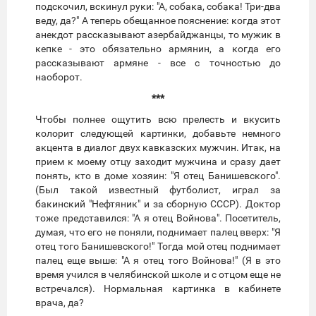
подскочил, вскинул руки: "А, собака, собака! Три-два
веду, да?" А теперь обещанное пояснение: когда этот
анекдот рассказывают азербайджанцы, то мужик в
кепке - это обязательно армянин, а когда его
рассказывают армяне - все с точностью до
наоборот.
***
Чтобы полнее ощутить всю прелесть и вкусить
колорит следующей картинки, добавьте немного
акцента в диалог двух кавказских мужчин. Итак, на
прием к моему отцу заходит мужчина и сразу дает
понять, кто в доме хозяин: "Я отец Банишевского".
(Был такой известный футболист, играл за
бакинский "Нефтяник" и за сборную СССР). Доктор
тоже представился: "А я отец Войнова". Посетитель,
думая, что его не поняли, поднимает палец вверх: "Я
отец того Банишевского!" Тогда мой отец поднимает
палец еще выше: "А я отец того Войнова!" (Я в это
время учился в челябинской школе и с отцом еще не
встречался). Нормальная картинка в кабинете
врача, да?