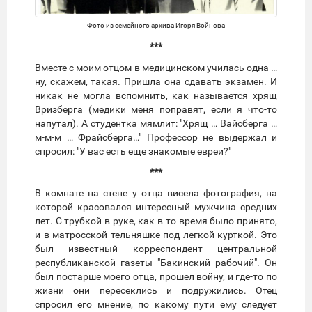
Фото из семейного архива Игоря Войнова
***
Вместе с моим отцом в медицинском училась одна …
ну, скажем, такая. Пришла она сдавать экзамен. И
никак не могла вспомнить, как называется хрящ
Вризберга (медики меня поправят, если я что-то
напутал). А студентка мямлит: "Хрящ … Вайсберга …
м-м-м … Фрайсберга…" Профессор не выдержал и
спросил: "У вас есть еще знакомые евреи?"
***
В комнате на стене у отца висела фотография, на
которой красовался интересный мужчина средних
лет. С трубкой в руке, как в то время было принято,
и в матросской тельняшке под легкой курткой. Это
был известный корреспондент центральной
республиканской газеты "Бакинский рабочий". Он
был постарше моего отца, прошел войну, и где-то по
жизни они пересеклись и подружились. Отец
спросил его мнение, по какому пути ему следует