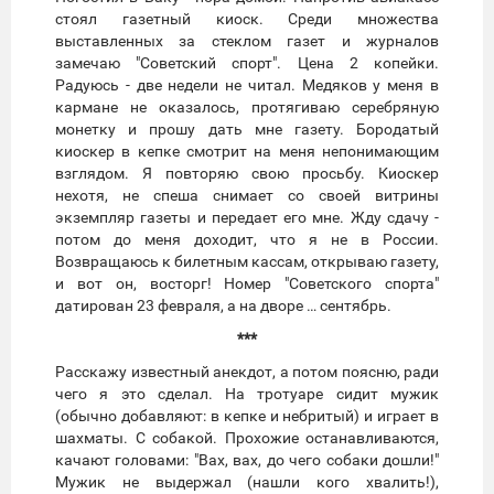
стоял газетный киоск. Среди множества
выставленных за стеклом газет и журналов
замечаю "Советский спорт". Цена 2 копейки.
Радуюсь - две недели не читал. Медяков у меня в
кармане не оказалось, протягиваю серебряную
монетку и прошу дать мне газету. Бородатый
киоскер в кепке смотрит на меня непонимающим
взглядом. Я повторяю свою просьбу. Киоскер
нехотя, не спеша снимает со своей витрины
экземпляр газеты и передает его мне. Жду сдачу -
потом до меня доходит, что я не в России.
Возвращаюсь к билетным кассам, открываю газету,
и вот он, восторг! Номер "Советского спорта"
датирован 23 февраля, а на дворе … сентябрь.
***
Расскажу известный анекдот, а потом поясню, ради
чего я это сделал. На тротуаре сидит мужик
(обычно добавляют: в кепке и небритый) и играет в
шахматы. С собакой. Прохожие останавливаются,
качают головами: "Вах, вах, до чего собаки дошли!"
Мужик не выдержал (нашли кого хвалить!),