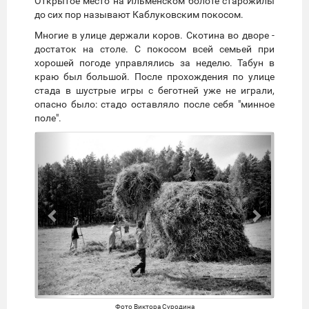
Открытое место на Ильменском болоте старожилы
до сих пор называют Каблуковским покосом.
Многие в улице держали коров. Скотина во дворе -
достаток на столе. С покосом всей семьей при
хорошей погоде управлялись за неделю. Табун в
краю был большой. После прохождения по улице
стада в шустрые игры с беготней уже не играли,
опасно было: стадо оставляло после себя "минное
поле".
Предыдущий
Следую
Фото Виктора Суродина