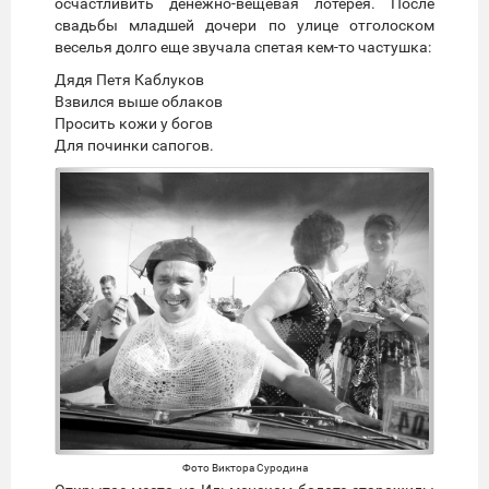
осчастливить денежно-вещевая лотерея. После
свадьбы младшей дочери по улице отголоском
веселья долго еще звучала спетая кем-то частушка:
Дядя Петя Каблуков
Взвился выше облаков
Просить кожи у богов
Для починки сапогов.
Предыдущий
Следую
Фото Виктора Суродина