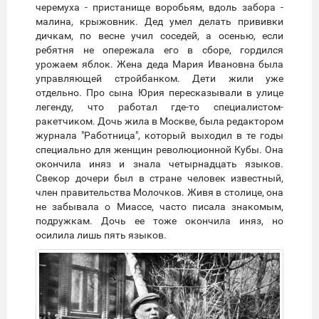
черемуха - пристанище воробьям, вдоль забора -
малина, крыжовник. Дед умел делать прививки
дичкам, по весне учил соседей, а осенью, если
ребятня не опережала его в сборе, гордился
урожаем яблок. Жена деда Мария Ивановна была
управляющей стройбанком. Дети жили уже
отдельно. Про сына Юрия пересказывали в улице
легенду, что работал где-то специалистом-
ракетчиком. Дочь жила в Москве, была редактором
журнала "Работница", который выходил в те годы
специально для женщин революционной Кубы. Она
окончила иняз и знала четырнадцать языков.
Свекор дочери был в стране человек известный,
член правительства Молочков. Живя в столице, она
не забывала о Миассе, часто писала знакомым,
подружкам. Дочь ее тоже окончила иняз, но
осилила лишь пять языков.