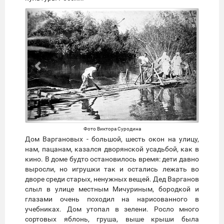
Предыдущий
Следую
Фото Виктора Суродина
Дом Варгановых - большой, шесть окон на улицу,
нам, пацанам, казался дворянской усадьбой, как в
кино. В доме будто остановилось время: дети давно
выросли, но игрушки так и остались лежать во
дворе среди старых, ненужных вещей. Дед Варганов
слыл в улице местным Мичуриным, бородкой и
глазами очень походил на нарисованного в
учебниках. Дом утопал в зелени. Росло много
сортовых яблонь, груша, выше крыши была