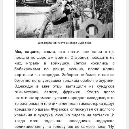
Дед Варганов. Фото Виктора Суродина
Мы, пацаны, знали,
что почти все наши отцы
прошли по дорогам войны. Стараясь походить на
них, играли в войнушку. Летом носились с
бабахалками по улице, осенью, после копки
картошки - в огородах. Заборов не было, и нас за
беготню по опустевшим грядкам особо не журили.
Однажды в мае отцы вытащили из сундуков
гимнастерки, сапоги, фуражки. Кто-то долго
натягивал хромачи - усохли парадно-выходные, кто-
то распрямлял плечи - и линялая гимнастерка вдруг
трещала по швам. Фуражка, сплюснутая от долгого
хранения в сундуке, смешно сидела на затылке. И
тогда отец подзывал наследника, водружал
реликвию сыну на голову аж до самого носа: "Ну,