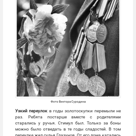
Фото Виктора Суродина
Узкий переулок
в годы золотоскупки перемыли не
раз. Ребята постарше вместе с родителями
старались у ручья. Стимул был. Только за боны
можно было отведать в те годы сладостей. В том
переулке жил судья Глазунов. От его дома катались