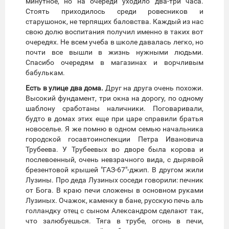
минутное, но на очереди уходило два-три часа.
Стоять приходилось среди ровесников и
старушонок, не терпящих баловства. Каждый из нас
свою долю воспитания получил именно в таких вот
очередях. Не всем учеба в школе давалась легко, но
почти все вышли в жизнь нужными людьми.
Спасибо очередям в магазинах и ворчливым
бабулькам.
Есть в улице два дома.
Друг на друга очень похожи.
Высокий фундамент, три окна на дорогу, по одному
шаблону сработаны наличники. Поговаривали,
будто в домах этих еще при царе справили братья
новоселье. Я же помню в одном семью начальника
городской госавтоинспекции Петра Ивановича
Трубеева. У Трубеевых во дворе была корова и
послевоенный, очень невзрачного вида, с дырявой
брезентовой крышей "ГАЗ-67"-джип. В другом жили
Лузины. Про деда Лузиных соседи говорили: печник
от Бога. В краю печи сложены в основном руками
Лузиных. Очажок, каменку в бане, русскую печь аль
голландку отец с сыном Александром сделают так,
что залюбуешься. Тяга в трубе, огонь в печи,