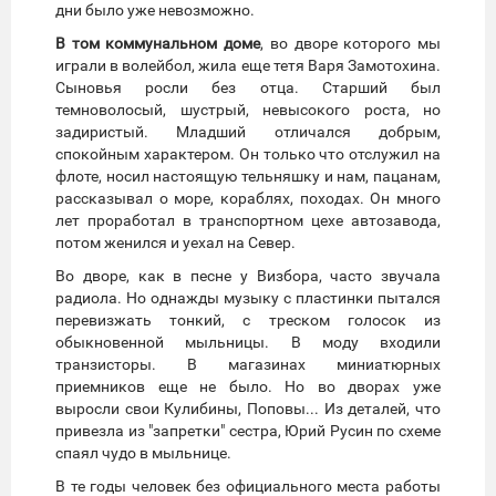
дни было уже невозможно.
В том коммунальном доме
, во дворе которого мы
играли в волейбол, жила еще тетя Варя Замотохина.
Сыновья росли без отца. Старший был
темноволосый, шустрый, невысокого роста, но
задиристый. Младший отличался добрым,
спокойным характером. Он только что отслужил на
флоте, носил настоящую тельняшку и нам, пацанам,
рассказывал о море, кораблях, походах. Он много
лет проработал в транспортном цехе автозавода,
потом женился и уехал на Север.
Во дворе, как в песне у Визбора, часто звучала
радиола. Но однажды музыку с пластинки пытался
перевизжать тонкий, с треском голосок из
обыкновенной мыльницы. В моду входили
транзисторы. В магазинах миниатюрных
приемников еще не было. Но во дворах уже
выросли свои Кулибины, Поповы... Из деталей, что
привезла из "запретки" сестра, Юрий Русин по схеме
спаял чудо в мыльнице.
В те годы человек без официального места работы