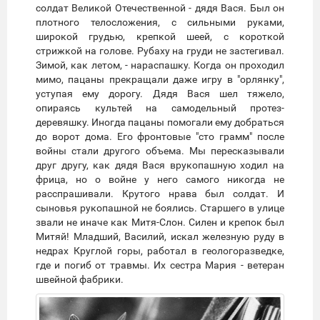
солдат Великой Отечественной - дядя Вася. Был он
плотного телосложения, с сильными руками,
широкой грудью, крепкой шеей, с короткой
стрижкой на голове. Рубаху на груди не застегивал.
Зимой, как летом, - нараспашку. Когда он проходил
мимо, пацаны прекращали даже игру в "орлянку",
уступая ему дорогу. Дядя Вася шел тяжело,
опираясь культей на самодельный протез-
деревяшку. Иногда пацаны помогали ему добраться
до ворот дома. Его фронтовые "сто грамм" после
войны стали другого объема. Мы пересказывали
друг другу, как дядя Вася врукопашную ходил на
фрица, но о войне у него самого никогда не
расспрашивали. Крутого нрава был солдат. И
сыновья рукопашной не боялись. Старшего в улице
звали не иначе как Митя-Слон. Силен и крепок был
Митяй! Младший, Василий, искал железную руду в
недрах Круглой горы, работал в геологоразведке,
где и погиб от травмы. Их сестра Мария - ветеран
швейной фабрики.