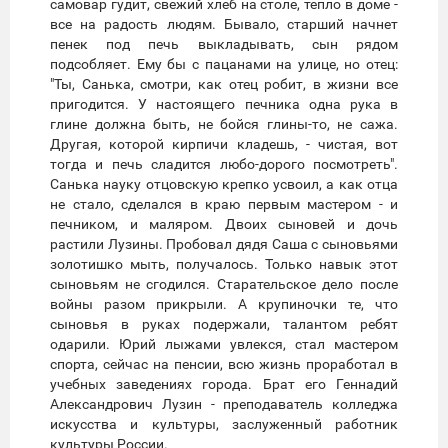
самовар гудит, свежий хлеб на столе, тепло в доме -
все на радость людям. Бывало, старший начнет
пенек под печь выкладывать, сын рядом
подсобляет. Ему бы с пацанами на улице, но отец:
"Ты, Санька, смотри, как отец робит, в жизни все
пригодится. У настоящего печника одна рука в
глине должна быть, не бойся глины-то, не сажа.
Другая, которой кирпичи кладешь, - чистая, вот
тогда и печь сладится любо-дорого посмотреть".
Санька науку отцовскую крепко усвоил, а как отца
не стало, сделался в краю первым мастером - и
печником, и маляром. Двоих сыновей и дочь
растили Лузины. Пробовал дядя Саша с сыновьями
золотишко мыть, получалось. Только навык этот
сыновьям не сгодился. Старательское дело после
войны разом прикрыли. А крупиночки те, что
сыновья в руках подержали, талантом ребят
одарили. Юрий лыжами увлекся, стал мастером
спорта, сейчас на пенсии, всю жизнь проработал в
учебных заведениях города. Брат его Геннадий
Александрович Лузин - преподаватель колледжа
искусства и культуры, заслуженный работник
культуры России.