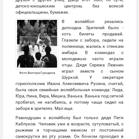
детско-юношеским центром, без всякой
официальщины, бумажек.
В волейбол резались
допоздна. Зрителей было -
хоть билеты продавай.
Глазели с забора, сидели на
поленнице, жались к стенкам
амбара. В командах с
молодежью часто играли
отцы. Дядя Сережа Лежнин
играл вместе с сыном
Фото Виктора Суродина
Шуркой. У секретаря
горисполкома Ивана Алексеевича Русина, считай,
была своя семейная волейбольная команда: Лида,
Юра, Нина, Вера, Мишка, Ванька. Ванька под сеткой
пробегал, не нагибаясь, а потому чаще сидел на
заборе в зрителях. Мал еще.
Равнодушен к волейболу был только дядя Петя
Каблуков. Человек уже в возрасте, сутуловатый, с
рыжими и торчащими ежиком от постоянной
самокрутки во рту усами. Он бочком проходил в