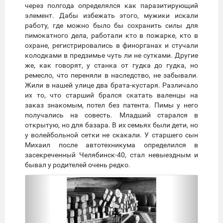
через полгода определялся как паразитирующий
элемент. Дабы избежать этого, мужики искали
работу, где можно было бы сохранить силы для
пимокатного дела, работали кто в пожарке, кто в
охране, регистрировались в финорганах и стучали
колодками в предзимье чуть ли не сутками. Другие
же, как говорят, у станка от гудка до гудка, но
ремесло, что переняли в наследство, не забывали.
Жили в нашей улице два брата-кустаря. Различало
их то, что старший брался скатать валенцы на
заказ знакомым, потел без патента. Пимы у него
получались на совесть. Младший старался в
открытую, но для базара. В их семьях были дети, но
у волейбольной сетки не скакали. У старшего сын
Михаил после автотехникума определился в
засекреченный Челябинск-40, стал невыездным и
бывал у родителей очень редко.
Предыдущий
Следую