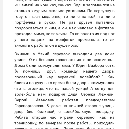
мы зимой на коньках, санках. Судья запомнился не
столько хмурым, сколько уставшим. По переулку в
гору он шел медленно, то ли с папкой, то ли с
портфелем в руках. Не раз друзья пытались
поздороваться с ним, а он, как человек в футляре,
проходил мимо, не замечал. То ли золото из-под ног
у него пацаны на конфетки променяли, то ли
тяжесть с работы он в душе носил.
Окнами в Узкий переулок выходили два дома
улицы. О их бывших хозяевах никто не вспоминал.
Дома были коммунальными. У Юрия Визбора есть:
"А помнишь, друг, команду нашего двора,
послевоенный над веревкой волейбол?.." Как
близки по духу в то время были дворы коммуналок
что в столице, что на нашей улице! А сетку для
волейбола нам подарил дядя Сережа Лежнин.
Сергей Иванович работал председателем
Горспортсоюза. В доме на нижней стороне улицы
двор был большой, с волейбольную площадку.
Ребята старше нас играли серьезно; как на
тренировку, по вечерам, после работы, приходили
друзья с других улиц. Двор этот был, по сути,