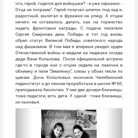
что, герой, годится для войнушки? - и уже серьезно: -
Отца не посрами". Герой получал шлепок под зад и,
радостный, вылетал в фуражке на улицу. А отцам
ничего не оставалось делать, как на торжество
надеть фронтовые награды. С подачи писателя
Сергея Смирнова день Победы в тот год вновь
обрел статус Великой Победы советского народа
над фашизмом. В том мае я впервые увидел орден
Отечественной войны и медали на пиджаке соседа
дяди Вани Копылова. После официальной встречи
где-то в городе они с отцом сидели на лавочке в
обнимку и пели "Землянку", слезы у обоих текли по
щекам. Дочь Копыловых окончила Челябинский
пединститут и до пенсии проработала в школе № 60,
преподавала биологию. У нее две дочери-близнецы,
тоже педагоги, есть дети. У одной - тоже близнецы,
но сыновья.
Предыдущий
Следую