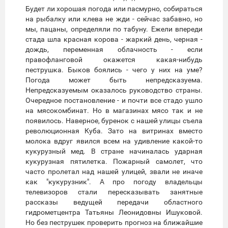
Будет ли хорошая погода или пасмурно, собираться
на рыбалку или клева не жди - сейчас забавно, но
мы, пацаны, определяли по табуну. Ежели впереди
стада шла красная корова - жаркий день, черная -
дождь, переменная облачность - если
правофланговой окажется какая-нибудь
пеструшка. Быков боялись - чего у них на уме?
Погода может быть непредсказуема.
Непредсказуемым оказалось руководство страны.
Очередное постановление - и почти все стадо ушло
на мясокомбинат. Но в магазинах мясо так и не
появилось. Наверное, буренок с нашей улицы съела
революционная Куба. Зато на витринах вместо
молока вдруг явился всем на удивление какой-то
кукурузный мед. В стране начиналась ударная
кукурузная пятилетка. Пожарный самолет, что
часто пролетал над нашей улицей, звали не иначе
как "кукурузник". А про погоду владельцы
телевизоров стали пересказывать занятные
рассказы ведущей передачи областного
гидрометцентра Татьяны Леонидовны Ишуковой.
Но без пеструшек проверить прогноз на ближайшие