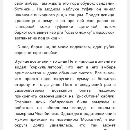
свой амбар. Там ждала его гора обувок: сандалии,
ботинки... На модном каблуке туфли он чинил
накануне выходного дня, к танцам. Придет девица-
красавица к нему, а он при ней еще разок по
глянцевой коже туфельки щеточкой, потом
бархоткой, вынет изо рта "козью ножку" с махоркой,
взглянет из-под очков и:
- С вас, барышня, по моим подсчетам, один рубль
сорок четыре копейки.
В улице все знали, что дядя Петя никогда в жизни не
видал "куркуль-лятора", что нет в его амбаре
арифмометра и даже обычных счетов. Все знали,
что просто надо округлить сумму в большую
сторону, и тогда дядя Петя в следующий раз с
удовольствием возьмется опять надежно
прикрепить свернувшийся на "дискОтике" каблук.
Старшая дочь Каблуковых была замужем и
работала на оборонном заводе, в каком-то
номерном Челябинске. Однажды к родителям они с
мужем приехали на новеньком "Москвиче", и вся
округа долго удивлялась, что так может