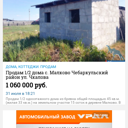
ДОМА, КОТТЕДЖИ. ПРОДАМ
Продам 1/2 дома с. Малково Чебаркульский
район ул. Чкалова
1 060 000 руб.
31 июля в
18:21
Продам 1/2 одноэтажного дома из бревна общей площадью 45 кв.м.
(жилая 33 кв.м.) на земельном участке 15 соток в деревне Малково. В
доме большая кухня и комната. Газ проходит вдоль участка, проект
на подключение оплачен. Вода - скважина 16 метров. Элек
Реклама