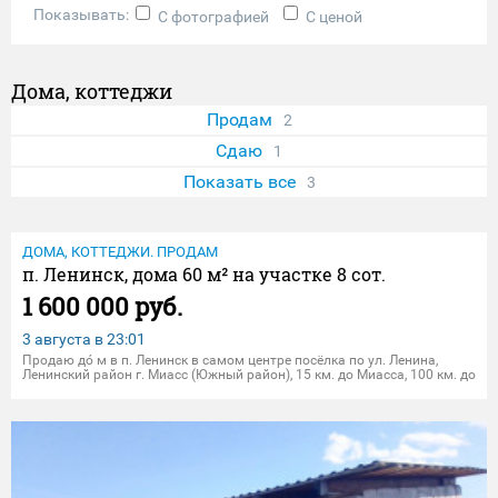
Показывать:
С фотографией
С ценой
Дома, коттеджи
Продам
2
Сдаю
1
Показать все
3
ДОМА, КОТТЕДЖИ. ПРОДАМ
п. Ленинск, дома 60 м² на участке 8 сот.
1 600 000 руб.
3 августа в
23:01
Продаю до́ м в п. Ленинск в самом центре посёлка по ул. Ленина,
Ленинский район г. Миасс (Южный район), 15 км. до Миасса, 100 км. до
Челяби́ нска, в поселке находится большое предприяти́ е-
нефтеперекачивающих ста́ нция ЛПДС Ленин