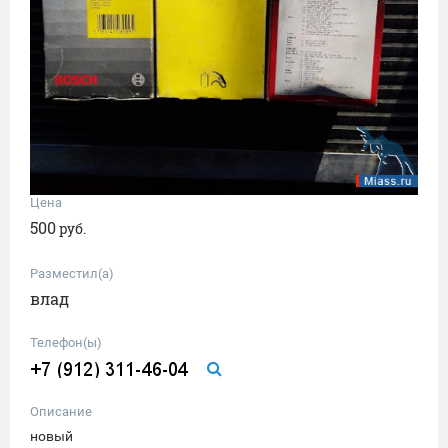
Цена
500
руб.
Разместил(а)
влад
Телефон(ы)
Описание
новый