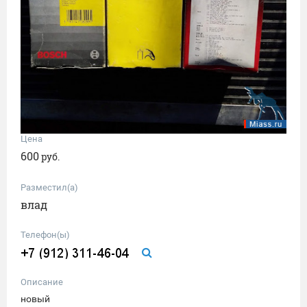
Цена
600
руб.
Разместил(а)
влад
Телефон(ы)
Описание
новый