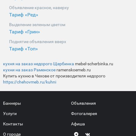
Объявление красное, наверху
Тариф «Ред»
Выделение зеленым цветом
Тариф «Грин»
Поднятие объявления вверх
Тариф «Топ»
кухня на заказ недорого Щербинка
mebel-scherbinka.ru
кухни на заказ Раменское
ramenskoemeb.ru
Купить кухню в Чехове от производителя недорого
https://chehovmeb.ru/kuhni
Баннеры
Объявления
Услуги
Фотогалерея
Контакты
Афиша
О городе