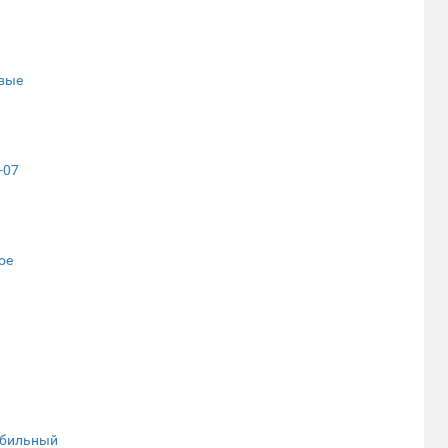
овые
-07
ое
обильный