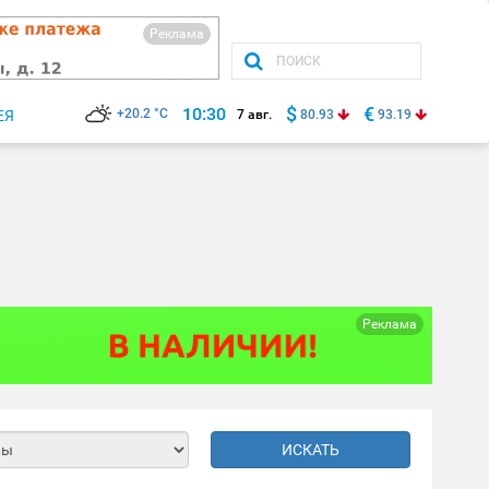
Реклама
$
€
10:30
+20.2 °C
ЕЯ
7 авг.
80.93
93.19
Реклама
ИСКАТЬ