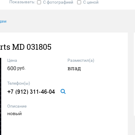
Показывать:
С фотографией
С ценой
дам
ts MD 031805
Цена
Разместил(а)
600
влад
руб.
Телефон(ы)
Описание
новый