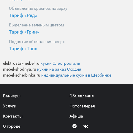
Объявление красное, наверху
Тариф «Ред»
Выделение зеленым цветом
Тариф «Грин»
Поднятие объявления вверх
Тариф «Топ»
elektrostal-mebel.ru
кухни Электросталь
mebel-shodnya.ru
кухни на заказ Сходня
mebel-scherbinka.ru
индивидуальные кухни в Щербинке
Баннеры
Объявления
Услуги
Фотогалерея
Контакты
Афиша
О городе