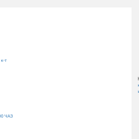
 к-т
00 ЧАЗ