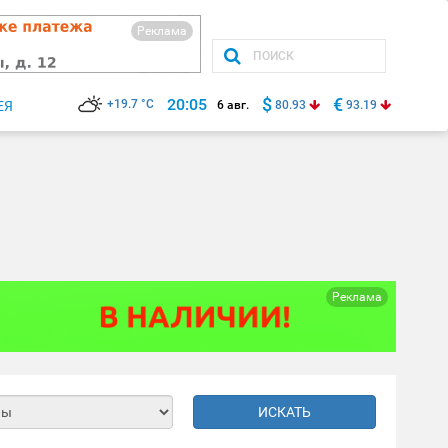
Реклама
$
€
20:05
+19.7 °C
ЕЯ
6 авг.
80.93
93.19
Реклама
ИСКАТЬ