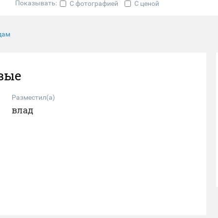
Показывать:
С фотографией
С ценой
дам
вые
Разместил(а)
влад