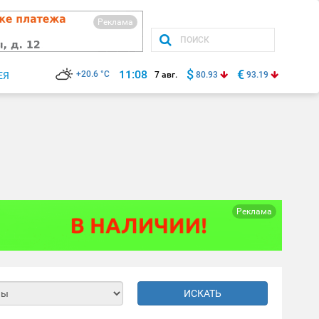
Реклама
$
€
11:08
+20.6 °C
ЕЯ
7 авг.
80.93
93.19
Реклама
ИСКАТЬ