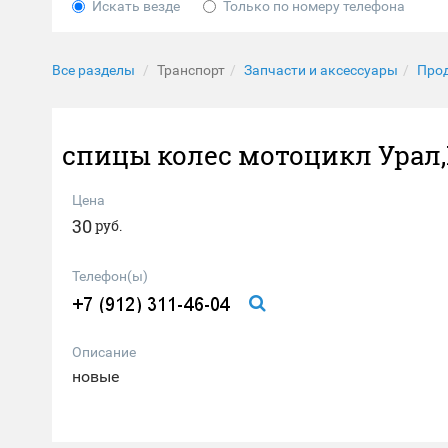
Искать везде
Только по номеру телефона
Все разделы
Транспорт
Запчасти и аксессуары
Про
спицы колес мотоцикл Урал
Цена
30
руб.
Телефон(ы)
Описание
новые