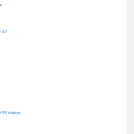
е
1-07
8-09 новые