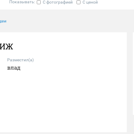
Показывать:
С фотографией
С ценой
дам
,ИЖ
Разместил(а)
влад