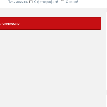
Показывать:
С фотографией
С ценой
аблокировано.