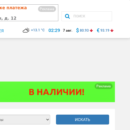
Реклама
$
€
02:29
+13.1 °C
ЕЯ
7 авг.
80.93
93.19
Реклама
ИСКАТЬ