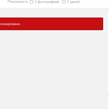
Показывать:
С фотографией
С ценой
аблокировано.