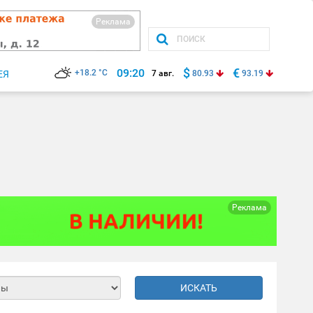
Реклама
$
€
09:20
+18.2 °C
ЕЯ
7 авг.
80.93
93.19
Реклама
ИСКАТЬ