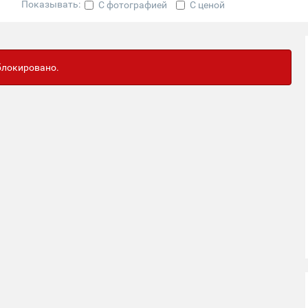
Показывать:
С фотографией
С ценой
аблокировано.