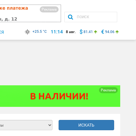
Реклама
$
€
11:14
+25.5 °C
ЕЯ
8 авг.
81.41
94.06
Реклама
ИСКАТЬ